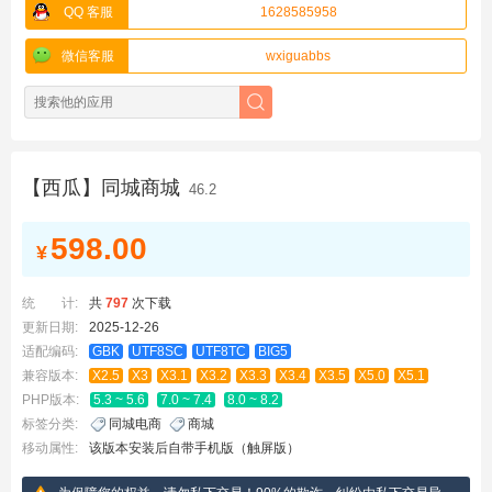
QQ 客服
1628585958
微信客服
wxiguabbs
【西瓜】同城商城
46.2
598.00
¥
统 计:
共
797
次下载
更新日期:
2025-12-26
适配编码:
GBK
UTF8SC
UTF8TC
BIG5
兼容版本:
X2.5
X3
X3.1
X3.2
X3.3
X3.4
X3.5
X5.0
X5.1
PHP版本:
5.3 ~ 5.6
7.0 ~ 7.4
8.0 ~ 8.2
标签分类:
同城电商
商城
移动属性:
该版本安装后自带手机版（触屏版）