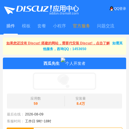
QQ登录
插件
模板
套餐
小程序
官方服务
问题交流
WitFrame
如果您还没有 Discuz! 搭建的网站，需要代安装 Discuz!，点击了解
如需其
他服务，咨询QQ：1453650
西瓜先生
应用数
安装量
59
8.4万
最后在线：
2026-08-09
客服时间：
工作日 9时~18时