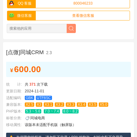
QQ 客服
800046233
微信客服
查看微信客服
[点微]同城CRM
2.3
600.00
¥
统 计:
共
371
次下载
更新日期:
2024-11-01
适配编码:
GBK
UTF8SC
兼容版本:
X2.5
X3
X3.1
X3.2
X3.3
X3.4
X3.5
X5.0
PHP版本:
5.3 ~ 5.6
7.0 ~ 7.4
8.0 ~ 8.2
标签分类:
同城电商
移动属性:
该版本未适配手机版（触屏版）