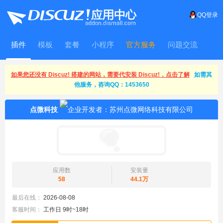
QQ登录
插件
模板
套餐
小程序
官方服务
问题交流
WitFrame
如果您还没有 Discuz! 搭建的网站，需要代安装 Discuz!，点击了解
如需其
他服务，咨询QQ：1453650
点微科技
应用数
安装量
58
44.1万
最后在线：
2026-08-08
客服时间：
工作日 9时~18时