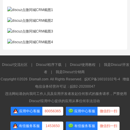
Discuz!交流社区
|
Discuz!程序下载
|
Discuz!使用教程
|
我是Discuz!开发
者
|
我是Discuz!分销商
Copyright ©2026
Dismall.com
All Rights Reserved.
皖ICP备16010102号-4
增值
电信业务经营许可证：皖B2-20200047
违法网站请勿向我司工作人员及应用开发者发起任何形式的服务请求，严禁使用
Discuz!应用中心提供的应用从事任何非法活动
应用中心客服
80056365
应用中心客服
微信扫一扫
有偿服务客服
1453650
有偿服务客服
微信扫一扫