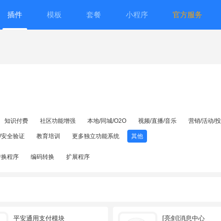
插件
模板
套餐
小程序
官方服务
知识付费
社区功能增强
本地/同城/O2O
视频/直播/音乐
营销/活动/
/安全验证
教育培训
更多独立功能系统
其他
转换程序
编码转换
扩展程序
平安通用支付模块
[亮剑]消息中心