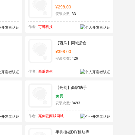
¥298.00
安装次数:
33
作者:
可可科技
【西瓜】同城后台
¥398.00
安装次数:
426
作者:
西瓜先生
【亮剑】商家助手
免费
安装次数:
8493
作者:
亮剑云商城同城
手机模板DIY模块库