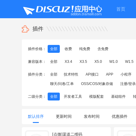
首页
插件
插件价格：
全部
收费
纯免费
含免费
兼容版本：
全部
X3.4
X3.5
X5.0
W1.0
W1.5
插件分类：
全部
技术特性
API接口
APP
小程序
聊天/问卷/工单
OSS/COS/对象存储
注册/登录
二级分类：
全部
开发者工具
模版配套
基础组件
默认排序
更新时间
发布时间
优惠插件
[点微]渠道二维码