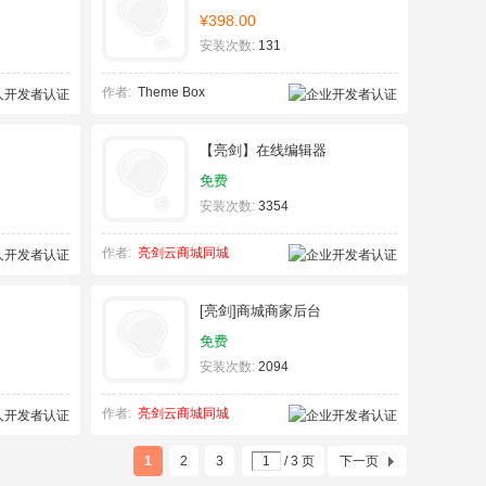
¥398.00
安装次数:
131
作者:
Theme Box
【亮剑】在线编辑器
免费
安装次数:
3354
作者:
亮剑云商城同城
[亮剑]商城商家后台
免费
安装次数:
2094
作者:
亮剑云商城同城
1
2
3
/ 3 页
下一页