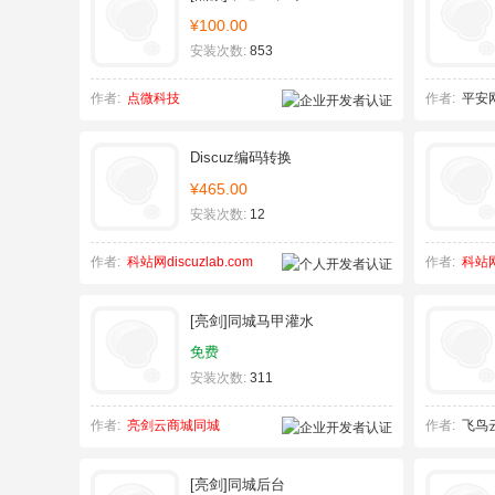
¥100.00
安装次数:
853
作者:
点微科技
作者:
平安
Discuz编码转换
¥465.00
安装次数:
12
作者:
科站网discuzlab.com
作者:
科站网d
[亮剑]同城马甲灌水
免费
安装次数:
311
作者:
亮剑云商城同城
作者:
飞鸟
[亮剑]同城后台