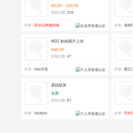
¥0.00 - 199.00
安装次数:
319
作者:
亮剑云商城同城
作者:
淮南
公司
MDZ 粘贴图片上传
¥40.00
安装次数:
47
作者:
mdz开发
作者:
硬汉
基础框架
免费
安装次数:
87
作者:
hackpro
作者:
亮剑