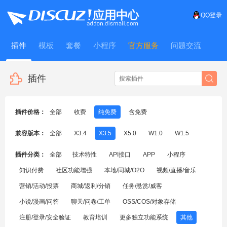
QQ登录
插件
模板
套餐
小程序
官方服务
问题交流
WitFrame
插件
插件价格：
全部
收费
纯免费
含免费
兼容版本：
全部
X3.4
X3.5
X5.0
W1.0
W1.5
插件分类：
全部
技术特性
API接口
APP
小程序
知识付费
社区功能增强
本地/同城/O2O
视频/直播/音乐
营销/活动/投票
商城/返利/分销
任务/悬赏/威客
小说/漫画/问答
聊天/问卷/工单
OSS/COS/对象存储
注册/登录/安全验证
教育培训
更多独立功能系统
其他