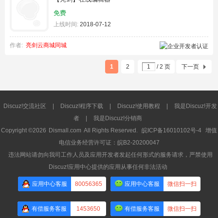
免费
上线时间:
2018-07-12
作者:
亮剑云商城同城
1
2
/ 2 页
下一页
Discuz!交流社区
|
Discuz!程序下载
|
Discuz!使用教程
|
我是Discuz!开发
者
|
我是Discuz!分销商
Copyright ©2026
Dismall.com
All Rights Reserved.
皖ICP备16010102号-4
增值
电信业务经营许可证：皖B2-20200047
违法网站请勿向我司工作人员及应用开发者发起任何形式的服务请求，严禁使用
Discuz!应用中心提供的应用从事任何非法活动
应用中心客服
80056365
应用中心客服
微信扫一扫
有偿服务客服
1453650
有偿服务客服
微信扫一扫