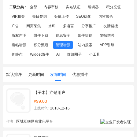
二级分类：
全部
内容审核
实名认证
编辑器
积分充值
VIP相关
每日签到
头像上传
SEO优化
内容聚合
广告
网页采集
水印
多语言
分享推广
友情链接
版权声明
附件下载
信息安全
邮件短信
发帖增强
看帖增强
积分流通
管理增强
站内搜索
APP引导
伪静态
Widget微件
AI
群组圈子
小工具
默认排序
更新时间
发布时间
优惠插件
【子木】注销用户
¥99.00
上线时间:
2018-12-16
作者:
区域互联网商业化平台