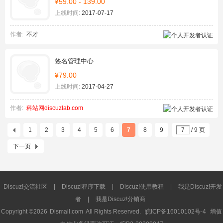
¥59.00 - 139.00
上线时间:
2017-07-17
作者:
不才
签名管理中心
¥79.00
上线时间:
2017-04-27
作者:
科站网discuzlab.com
1
2
3
4
5
6
7
8
9
/ 9 页
下一页
Discuz!交流社区
|
Discuz!程序下载
|
Discuz!使用教程
|
我是Discuz!开发
者
|
我是Discuz!分销商
Copyright ©2026
Dismall.com
All Rights Reserved.
皖ICP备16010102号-4
增值