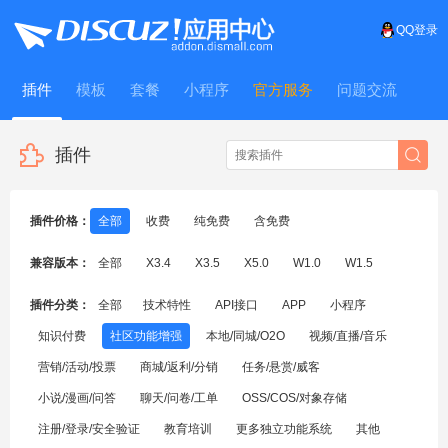
QQ登录
插件
模板
套餐
小程序
官方服务
问题交流
WitFrame
插件
插件价格：
全部
收费
纯免费
含免费
兼容版本：
全部
X3.4
X3.5
X5.0
W1.0
W1.5
插件分类：
全部
技术特性
API接口
APP
小程序
知识付费
社区功能增强
本地/同城/O2O
视频/直播/音乐
营销/活动/投票
商城/返利/分销
任务/悬赏/威客
小说/漫画/问答
聊天/问卷/工单
OSS/COS/对象存储
注册/登录/安全验证
教育培训
更多独立功能系统
其他