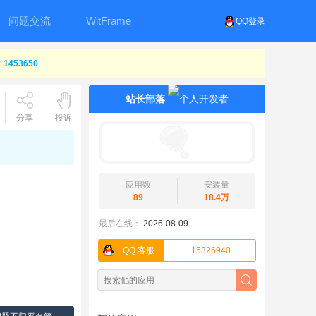
问题交流
WitFrame
QQ登录
453650
站长部落
分享
投诉
应用数
安装量
89
18.4万
最后在线：
2026-08-09
QQ 客服
15326940