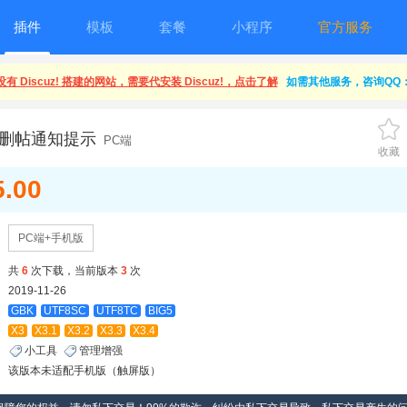
插件
模板
套餐
小程序
官方服务
有 Discuz! 搭建的网站，需要代安装 Discuz!，点击了解
如需其他服务，咨询QQ：1
14]删帖通知提示
PC端
收藏
5.00
PC端+手机版
共
6
次下载，当前版本
3
次
2019-11-26
GBK
UTF8SC
UTF8TC
BIG5
X3
X3.1
X3.2
X3.3
X3.4
小工具
管理增强
该版本未适配手机版（触屏版）