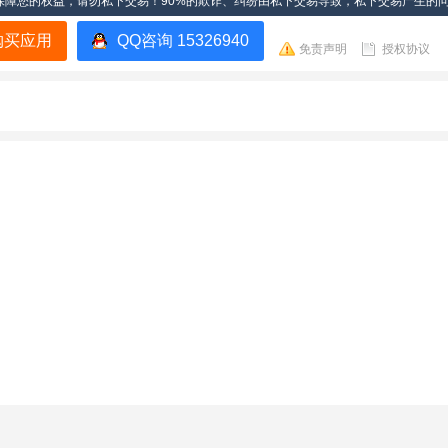
保障您的权益，请勿私下交易！90%的欺诈、纠纷由私下交易导致，私下交易产生的
购买应用
QQ咨询 15326940
免责声明
授权协议