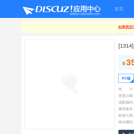
首页
如果您还没
[13
3
¥
PC端
统 计:
更新日期:
适配编码:
兼容版本:
标签分类:
移动属性: