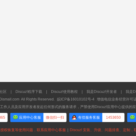
流社区
|
Discuz!程序下载
|
Discuz!使用教程
|
我是Discuz!开发者
|
我是Di
Dismall.com
All Rights Reserved.
皖ICP备16010102号-4
增值电信业务经营许可证：皖
工作人员及应用开发者发起任何形式的服务请求，严禁使用Discuz!应用中心提供的
365
应用中心客服
微信扫一扫
有偿服务客服
1453650
授权恢复等使用问题，联系应用中心客服
|
Discuz! 安装、升级、问题排查、定制