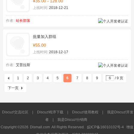
¥35.00 - 128.00
上线时间:
2018-12-21
作者:
站长部落
批量加入群组
¥55.00
上线时间:
2018-12-17
作者:
艾普拉斯
1
2
3
4
5
6
7
8
9
/ 9 页
下一页
Discuz!交流社区
|
Discuz!程序下载
|
Discuz!使用教程
|
我是Discuz!开发
者
|
我是Discuz!分销商
Copyright ©2026
Dismall.com
All Rights Reserved.
皖ICP备16010102号-4
增值