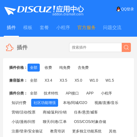
QQ登录
插件
模板
套餐
小程序
官方服务
问题交流
WitFrame
插件
插件价格：
全部
收费
纯免费
含免费
兼容版本：
全部
X3.4
X3.5
X5.0
W1.0
W1.5
插件分类：
全部
技术特性
API接口
APP
小程序
知识付费
社区功能增强
本地/同城/O2O
视频/直播/音乐
营销/活动/投票
商城/返利/分销
任务/悬赏/威客
小说/漫画/问答
聊天/问卷/工单
OSS/COS/对象存储
注册/登录/安全验证
教育培训
更多独立功能系统
其他