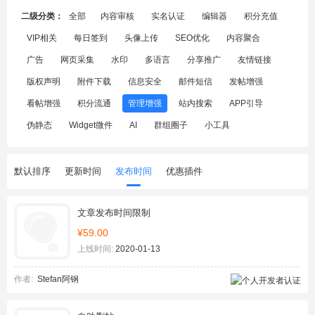
二级分类：
全部
内容审核
实名认证
编辑器
积分充值
VIP相关
每日签到
头像上传
SEO优化
内容聚合
广告
网页采集
水印
多语言
分享推广
友情链接
版权声明
附件下载
信息安全
邮件短信
发帖增强
看帖增强
积分流通
管理增强
站内搜索
APP引导
伪静态
Widget微件
AI
群组圈子
小工具
默认排序
更新时间
发布时间
优惠插件
文章发布时间限制
¥59.00
上线时间:
2020-01-13
作者:
Stefan阿钢