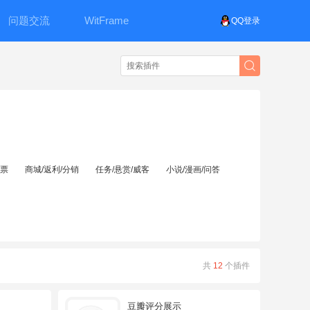
问题交流
WitFrame
QQ登录
投票
商城/返利/分销
任务/悬赏/威客
小说/漫画/问答
共
12
个插件
豆瓣评分展示