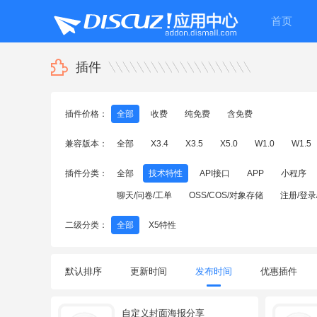
首页
插件
插件价格：
全部
收费
纯免费
含免费
兼容版本：
全部
X3.4
X3.5
X5.0
W1.0
W1.5
插件分类：
全部
技术特性
API接口
APP
小程序
聊天/问卷/工单
OSS/COS/对象存储
注册/登录
二级分类：
全部
X5特性
默认排序
更新时间
发布时间
优惠插件
自定义封面海报分享