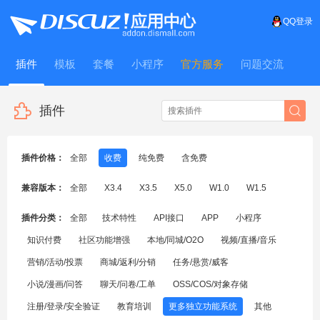
QQ登录
插件
模板
套餐
小程序
官方服务
问题交流
WitFrame
插件
插件价格：
全部
收费
纯免费
含免费
兼容版本：
全部
X3.4
X3.5
X5.0
W1.0
W1.5
插件分类：
全部
技术特性
API接口
APP
小程序
知识付费
社区功能增强
本地/同城/O2O
视频/直播/音乐
营销/活动/投票
商城/返利/分销
任务/悬赏/威客
小说/漫画/问答
聊天/问卷/工单
OSS/COS/对象存储
注册/登录/安全验证
教育培训
更多独立功能系统
其他