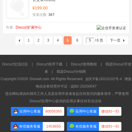
¥199.00
安装次数:
367
作者:
Discuz!扩展中心
1
2
3
4
5
6
/ 6 页
下一页
Discuz!交流社区
|
Discuz!程序下载
|
Discuz!使用教程
|
我是Discuz!开发
者
|
我是Discuz!分销商
Copyright ©2026
Dismall.com
All Rights Reserved.
皖ICP备16010102号-4
增值
电信业务经营许可证：皖B2-20200047
违法网站请勿向我司工作人员及应用开发者发起任何形式的服务请求，严禁使用
Discuz!应用中心提供的应用从事任何非法活动
应用中心客服
80056365
应用中心客服
微信扫一扫
有偿服务客服
1453650
有偿服务客服
微信扫一扫