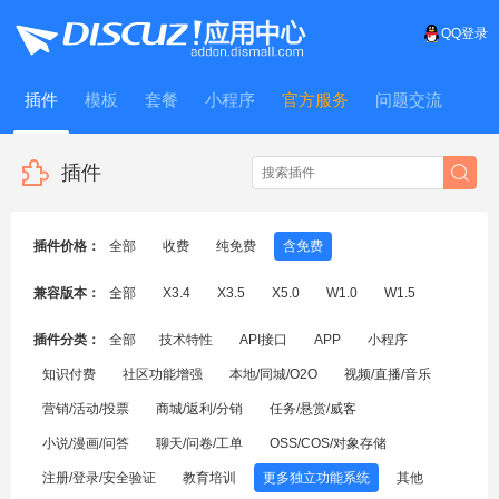
QQ登录
插件
模板
套餐
小程序
官方服务
问题交流
WitFrame
插件
插件价格：
全部
收费
纯免费
含免费
兼容版本：
全部
X3.4
X3.5
X5.0
W1.0
W1.5
插件分类：
全部
技术特性
API接口
APP
小程序
知识付费
社区功能增强
本地/同城/O2O
视频/直播/音乐
营销/活动/投票
商城/返利/分销
任务/悬赏/威客
小说/漫画/问答
聊天/问卷/工单
OSS/COS/对象存储
注册/登录/安全验证
教育培训
更多独立功能系统
其他