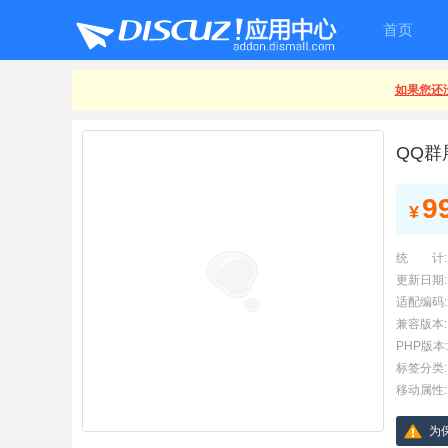
首页
如果您还没
QQ群
9
¥
统 计:
更新日期:
适配编码:
兼容版本:
PHP版本:
标签分类:
移动属性:
为