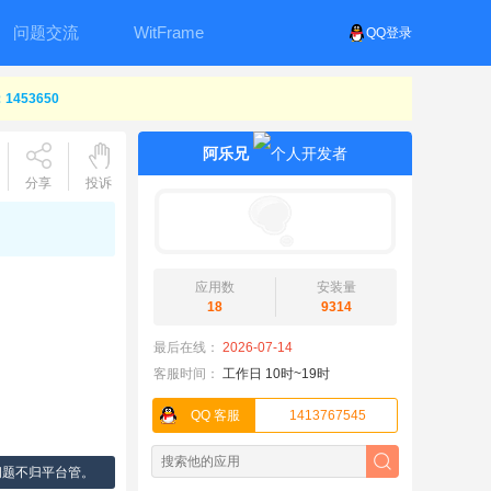
问题交流
WitFrame
QQ登录
453650
阿乐兄
分享
投诉
应用数
安装量
18
9314
最后在线：
2026-07-14
客服时间：
工作日 10时~19时
QQ 客服
1413767545
问题不归平台管。