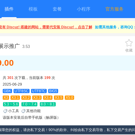
插件
模板
套餐
小程序
官方服务
有 Discuz! 搭建的网站，需要代安装 Discuz!，点击了解
如需其他服务，咨询QQ：1
展示推广
3.53
收藏
9.00
共
301
次下载，当前版本
199
次
2025-06-29
GBK
UTF8SC
UTF8TC
BIG5
X3
X3.1
X3.2
X3.3
X3.4
X3.5
X5.0
5.3 ~ 5.6
7.0 ~ 7.4
8.0 ~ 8.1
小工具
其他功能
该版本安装后自带手机版（触屏版）
保障您的权益，请勿私下交易！90%的欺诈、纠纷由私下交易导致，私下交易产生的