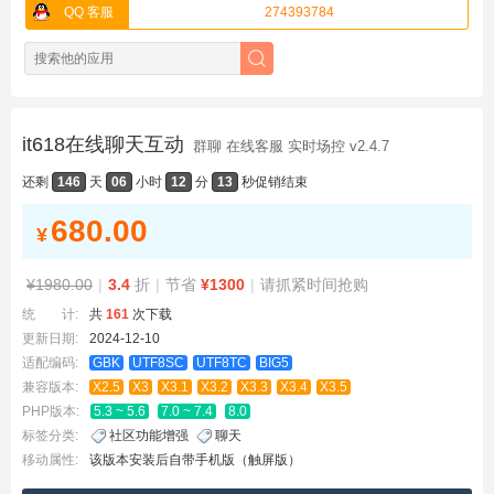
QQ 客服
274393784
it618在线聊天互动
群聊 在线客服 实时场控 v2.4.7
还剩
146
天
06
小时
12
分
13
秒
促销结束
680.00
¥
¥1980.00
|
3.4
折
|
节省
¥1300
|
请抓紧时间抢购
统 计:
共
161
次下载
更新日期:
2024-12-10
适配编码:
GBK
UTF8SC
UTF8TC
BIG5
兼容版本:
X2.5
X3
X3.1
X3.2
X3.3
X3.4
X3.5
PHP版本:
5.3 ~ 5.6
7.0 ~ 7.4
8.0
标签分类:
社区功能增强
聊天
移动属性:
该版本安装后自带手机版（触屏版）