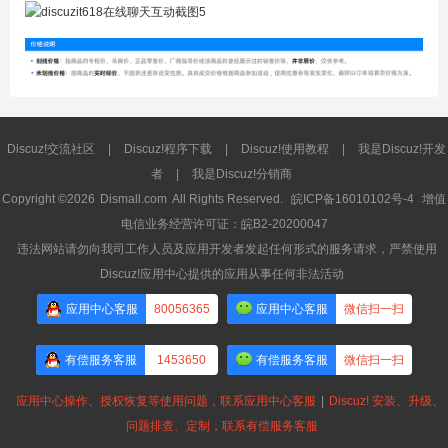
Discuz!交流社区
|
Discuz!程序下载
|
Discuz!使用教程
|
我是Discuz!开发
者
|
我是Discuz!分销商
Copyright ©2026
Dismall.com
All Rights Reserved.
皖ICP备16010102号-4
增值
电信业务经营许可证：皖B2-20200047
违法网站请勿向我司工作人员及应用开发者发起任何形式的服务请求，严禁使用
Discuz!应用中心提供的应用从事任何非法活动
应用中心客服
80056365
应用中心客服
微信扫一扫
有偿服务客服
1453650
有偿服务客服
微信扫一扫
应用中心操作、授权恢复等使用问题，联系应用中心客服
|
Discuz! 安装、升级、
问题排查、定制，联系有偿服务客服