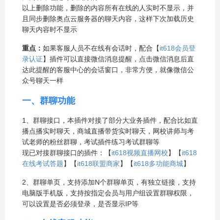
以上删除功能，删除的内容所有在线的人实时不显示，并
且同步删除奥点云服务器的聊天内容，这样下次加载历史
聊天内容时不显示
重点：
如果客服人员不在线有会话时，配合【
it618会员登
录认证
】插件可以直接微信消息提醒，点击微信消息后直
达此提醒的客服中心的会话窗口，非常方便，就像微信公
众号聊天一样
一、群聊功能
1、群聊接口，本插件对接了部分大业务插件，配合比如直
播点播实时聊天，商城直播带货实时聊天，网校讲师与考
试老师的粉丝群聊，考试插件练习考试群聊等
现已对接群聊接口的插件：【
it618视频直播网校
】【
it618
在线考试答题
】【
it618联盟商家
】【
it618多功能商城
】
2、群聊单页，支持添加N个群聊单页，有独立链接，支持
电脑版手机版，支持按指定会员与用户组设置群聊权限，
可以设置是否必须登录，是否显示IP等