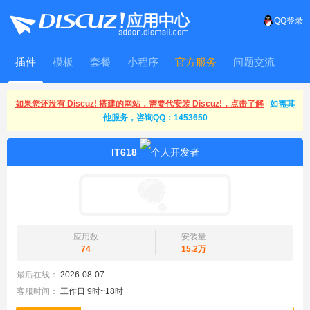
QQ登录
插件
模板
套餐
小程序
官方服务
问题交流
WitFrame
如果您还没有 Discuz! 搭建的网站，需要代安装 Discuz!，点击了解
如需其
他服务，咨询QQ：1453650
IT618
应用数
安装量
74
15.2万
最后在线：
2026-08-07
客服时间：
工作日 9时~18时