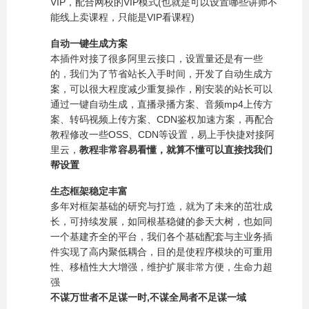
VIP，配合网校的VIP模式(也就是可以设置哪些讲师不
能线上卖课程，只能是VIP看课程)
自动一键生成方案
本插件对接了很多阿里云接口，设置量还是有一些
的，我们为了节省站长入手时间，开发了自动生成方
案，可以很大程度减少重复操作，刚安装的站长可以
通过一键自动生成，直播录播方案、音频mp4上传方
案、转码视频上传方案、CDN鉴权加速方案，再配合
教程修改一些OSS、CDN等设置，易上手快捷对接阿
里云，
教程非常容易看懂，就算不懂可以直接找我们
帮设置
生态框架稳定丰富
多年对框架基础的研究与打造，就为了未来的茁壮成
长，可持续发展，如同根基稳健的参天大树，也如同
一个基建齐全的平台，我们各个基础配套与主业务插
件实现了高内聚低耦合，目的是使程序模块的可重用
性、移植性大大增强，维护扩展非常方便，生命力超
强
不谋万世者不足谋一时,不谋全局者不足谋一域