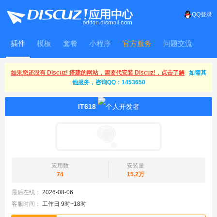
QQ登录
插件
模板
套餐
小程序
官方服务
问题交流
WitFrame
如果您还没有 Discuz! 搭建的网站，需要代安装 Discuz!，点击了解
如需其
他服务，咨询QQ：1453650
IT618
应用数
安装量
74
15.2万
最后在线：
2026-08-06
客服时间：
工作日 9时~18时