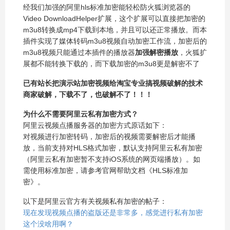
经我们加强的阿里hls标准加密能轻松防火狐浏览器的
Video DownloadHelper扩展，这个扩展可以直接把加密的
m3u8转换成mp4下载到本地，并且可以还正常播放。而本
插件实现了媒体转码m3u8视频自动加密工作流，加密后的
m3u8视频只能通过本插件的播放器
加强解密播放
，火狐扩
展都不能转换下载的，而下载加密的m3u8更是解密不了
已有站长把演示站加密视频给淘宝专业搞视频破解的技术
商家破解，下载不了，也破解不了！！！
为什么不需要阿里云私有加密方式？
阿里云视频点播服务器的加密方式原话如下：
对视频进行加密转码，加密后的视频需要解密后才能播
放，当前支持对HLS格式加密，默认支持阿里云私有加密
（阿里云私有加密暂不支持iOS系统的网页端播放）。如
需使用标准加密，请参考官网帮助文档《HLS标准加
密》。
以下是阿里云官方有关视频私有加密的帖子：
现在发现视频点播的盗版还是非常多，感觉进行私有加密
这个没啥用啊？