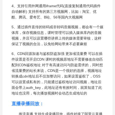
4、支持引用外网通用iframe代码(直接复制通用代码插件
自动解析) 支持所有的第三方视频网，比如：淘宝、优
酷、腾讯、爱奇艺、B站、56等国内大视频网
5、通过插件直传的转码或非转码音频视频，都会有一个媒
体库，保存视频信息，课时管理可以插入媒体库内的音频
视频，并且可以设置哪些讲师上传的媒体需要审核，这样
保证了视频的合法，以免给网站带来不必要麻烦
6、CDN回源加速与鉴权防盗加强 更加省流量费 可以在插
件设置是否开启CDN 课时的视频原地址不需要修改自动匹
配到CDN鉴权地址 对于有高速访问与防盗需求的，同时想
省流量费的站长来说，CDN是一个很好的选择，视频地址
转换成cdn地址后不仅加整访问，如果设置鉴权了，OSS
可以设置成私有的，只能通过鉴权地址访问视频，地址后
面会带上auth_key，此地址还有有效时间，就算知道了此
地址也没用，每次播放视频时会动态生成地址的
直播录播回放：
推流直播 支持生成录播回放，插件对接了阿里云直播