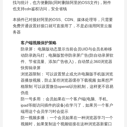
找与统计，也方便删除(同时删除阿里的OSS文件)，附件
也支持cdn鉴权访问，安全省钱
本插件已对接好阿里的OSS、CDN、媒体处理等，只需要
免费开通设置好接口就可直接用了，不是必须用阿里云服
务器
客户端视频保护策略
防录屏： 电脑版动态显示当前会员UID与会员名称移
动防录跑马灯，电脑版暂停防录屏广告(防自动录屏软
件、节省流量、添加广告收入)，自动禁止360浏览器
快剪辑录屏
浏览器限制： 可以设置禁止或允许电脑版手机版浏览
器播放视频，防止某些浏览器缓存下载视频 如果想严
格限制 可以设置微信openid识别机制，这样更不容易
伪造
防一号多用 ：会员如果在一个客户端(电脑、手机、
ipad等能访问插件的设备)在学习了，如果另一个客户
端用这个会员学习时会提示
防一视频多播 ：一个会员如果在一种浏览器学习一个
视频时，如果复制这个视频链接在这种浏览器新窗口