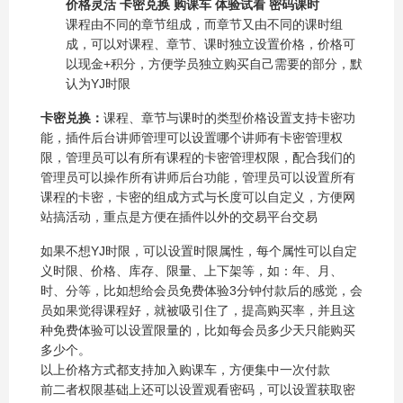
价格灵活 卡密兑换 购课车 体验试看 密码课时
课程由不同的章节组成，而章节又由不同的课时组
成，可以对课程、章节、课时独立设置价格，价格可
以现金+积分，方便学员独立购买自己需要的部分，默
认为YJ时限
卡密兑换：
课程、章节与课时的类型价格设置支持卡密功
能，插件后台讲师管理可以设置哪个讲师有卡密管理权
限，管理员可以有所有课程的卡密管理权限，配合我们的
管理员可以操作所有讲师后台功能，管理员可以设置所有
课程的卡密，卡密的组成方式与长度可以自定义，方便网
站搞活动，重点是方便在插件以外的交易平台交易
如果不想YJ时限，可以设置时限属性，每个属性可以自定
义时限、价格、库存、限量、上下架等，如：年、月、
时、分等，比如想给会员免费体验3分钟付款后的感觉，会
员如果觉得课程好，就被吸引住了，提高购买率，并且这
种免费体验可以设置限量的，比如每会员多少天只能购买
多少个。
以上价格方式都支持加入购课车，方便集中一次付款
前二者权限基础上还可以设置观看密码，可以设置获取密