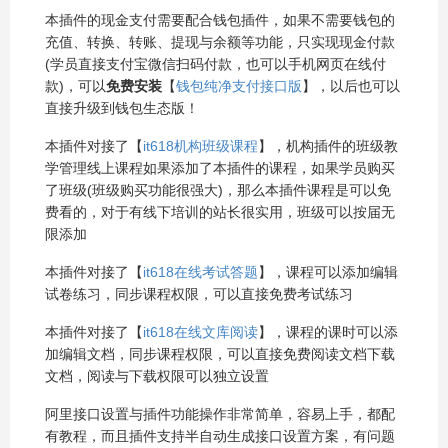
本插件的现金支付需要配合钱包插件，如果不需要钱包的
充值、转换、转账、提现与余额等功能，只实现现金付款
(学员直接支付宝微信扫码付款，也可以手机网页在线付
款)，可以
免费安装
【
钱包纯净支付接口版
】，以后也可以
直接升级到钱包生态版！
本插件对接了【
it618机构班级课程
】，机构插件的班级教
学管理线上课程如果添加了本插件的课程，如果学员购买
了班级(班级购买功能很强大)，那么本插件课程是可以免
费看的，对于有线下培训的站长很实用，班级可以按届无
限添加
本插件对接了【
it618在线考试答题
】，课程可以添加编辑
试卷练习，同步课程权限，可以直接免费考试练习
本插件对接了【
it618在线文库阅读
】，课程的课时可以添
加编辑文档，同步课程权限，可以直接免费阅读文档下载
文档，阅读与下载权限可以独立设置
阿里接口设置与插件功能操作非常简单，容易上手，都配
有教程，而且插件支持半自动生成接口设置方案，有问题