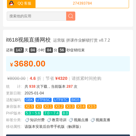
QQ 客服
274393784
it618视频直播网校
运营版 拼课作业解锁打赏 v8.7.2
还剩
147
天
04
小时
04
分
55
秒
促销结束
3680.00
¥
¥8000.00
|
4.6
折
|
节省
¥4320
|
请抓紧时间抢购
统 计:
共
938
次下载，当前版本
287
次
更新日期:
2025-01-04
适配编码:
GBK
UTF8SC
UTF8TC
BIG5
兼容版本:
X2.5
X3
X3.1
X3.2
X3.3
X3.4
X3.5
PHP版本:
5.3 ~ 5.6
7.0 ~ 7.4
8.0
标签分类:
知识付费
教育培训
视频点播
视频直播
移动属性:
该版本安装后自带手机版（触屏版）