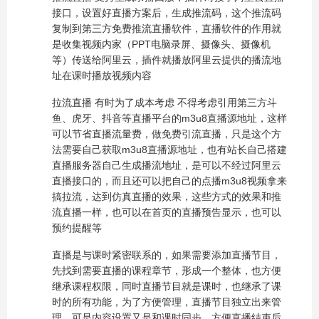
接口，设置好直播方案后，生成推流码，这个推流码
复制到第三方免费推流直播软件，直播软件的作用就
是收集视频内家（PPT电脑录屏、摄像头、摄像机
等）传送给阿里云，插件就播放阿里云提供的播流地
址在课时播放视频内容
拉流直播 有时为了成本考虑 不得考虑引用第三方斗
鱼、虎牙、抖音等直播平台的m3u8直播源地址，这样
可以节省直播流量费，做免费引流直播，只是这个方
法需要自己获取m3u8直播源地址，也有站长自己搭建
直播服务器自己生成播流地址，是可以不经过阿里云
直播接口的，而且还可以把自己的点播m3u8视频拿来
搞拉流，达到仿真直播的效果，这些方式的效果和推
流直播一样，也可以在首页的直播预告显示，也可以
预约提醒等
直播是与课时紧密联系的，如果需要添加直播节目，
先找到需要直播的课程章节，形成一个整体，也方便
继承课程权限，同时直播节目就是课时，也继承了课
时的所有功能，为了方便管理，直播节目独立出来管
理，可是内容设置又是和课时同步，方便直播结束后