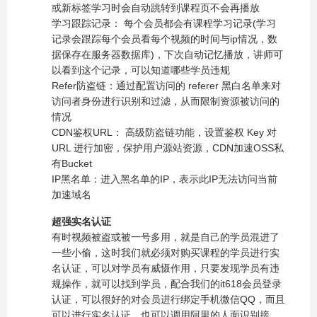
或新标签学习时会自动跳转到课程页不会再播放
学习跟踪记录： 每个会员都会有课程学习记录(学习
记录会跟踪每个会员看每个视频的时间与ip情况，数
据保存在服务器数据库)，下次自动记忆播放，讲师可
以看到这个记录，可以知道哪些学员违规
Refer防盗链：通过配置访问的 referer 黑白名单来对
访问者身份进行识别和过滤，从而限制资源被访问的
情况
CDN鉴权URL： 高级防盗链功能，设置鉴权 Key 对
URL 进行加密，保护用户源站资源，CDN加速OSS私
有Bucket
IP黑名单：进入黑名单的IP，表示此IP无法访问当前
加速域名
超强实名认证
有时视频被盗或被一号多用，就是自己的学员混进了
一些小偷，这时我们就必须对购买课程的学员进行实
名认证，可以对学员有威慑作用，只要发现学员有违
规操作，就可以找到学员，配合我们的it618会员登录
认证，可以很好的对会员进行绑定手机微信QQ，而且
可以进行实名认证，也可以调用阿里的人面识别接