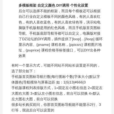
多模板框架 自定义颜色 DIY调用 个性化设置
后台可以选择不能的框架，而且每个模板还可以根据
自己行业自定义模板不同的颜色风格，有的人喜欢红
色，有的人喜欢蓝色，有的人喜欢绿色等，演示站电
脑版手机版都是用的红色风格，而且手机版首页图标
导航、手机版底部导航等都可以自定义，电脑版对接
了DZ论坛的DIY调用，插件提供了[loop]…[/loop] 循环
显示内容、{pname} 课程名称，{ppicsrc} 课程图片地
址，{puprice} 课程价格等标签接口，可以DIY出各种
效果
有时一个显示方式，可能不同站不同站长设置是不同的，
选了部分如下：
手机版首页图标导航行数|每行图标个数|字体大小|默认字
体颜色|导航模块与屏幕边距 如：1|5|13|#666|3
手机版课程列表排版方式，1=固定左小图右信息 2=固定左
大图右大图 3=默认左小图右信息，前台可以切换 4=默认
左大图右大图，前台可以切换
很多站长购买前问，你那首页图标导航能不能显示2行、3
行等，我说后台可以设置的