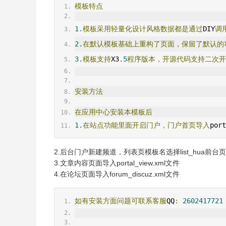
模板特点
1.
模板采用轻量化设计风格数据都是通过
DIY
调
2.
在默认模板基础上重构了页面，保留了默认的
3.
模板支持
X3
.
5
程序版本，开源代码支持二次开
安装方法
在应用中心安装本模板后
1.
在站点功能里面开启门户，门户首页导入
port
2.后台门户新建频道，列表页模板名选择list_hua前台页面导入p
3.文章内容页面导入portal_view.xml文件
4.在论坛页面导入forum_discuz.xml文件
如有安装方面问题可联系客服
QQ
:
2602417721