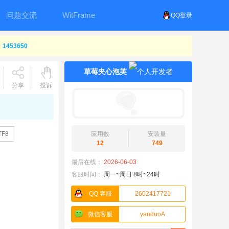
问题交流
WitFrame
QQ登录
453650
草莓夹心泡芙
分享
投诉
F8
应用数
安装量
12
749
最后在线：
2026-06-03
客服时间：
周一~周日 8时~24时
QQ 客服
2602417721
微信客服
yanduoA