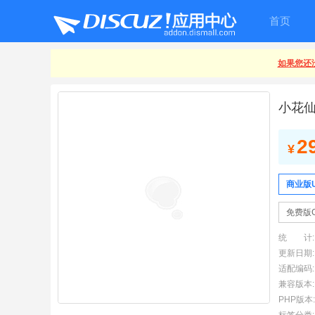
首页
如果您还没
小花仙
2
¥
商业版U
免费版G
统 计:
更新日期:
适配编码:
兼容版本:
PHP版本: