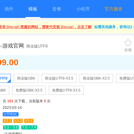
插件
模板
套餐
小程序
官方服务
有 Discuz! 搭建的网站，需要代安装 Discuz!，点击了解
如需其他服务，咨询QQ：1
-游戏官网
商业版UTF8
收藏
99.00
TF8
商业版GBK
商业版UTF8-X3.5
商业版GBK-X3.5
免费版UT
BK
免费版GBK-X3.5
免费版UTF8-X3.5
共
161
次下载，当前版本
0
次
2023-03-14
UTF8SC
X3.2
X3.3
X3.4
5.3 ~ 5.6
7.0 ~ 7.4