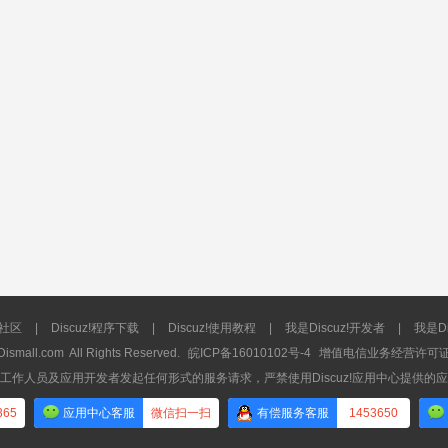
流社区
|
Discuz!程序下载
|
Discuz!使用教程
|
我是Discuz!开发者
|
我是Di
Dismall.com
All Rights Reserved.
皖ICP备16010102号-4
增值电信业务经营许可证：皖
工作人员及应用开发者发起任何形式的服务请求，严禁使用Discuz!应用中心提供的
365
应用中心客服
微信扫一扫
有偿服务客服
1453650