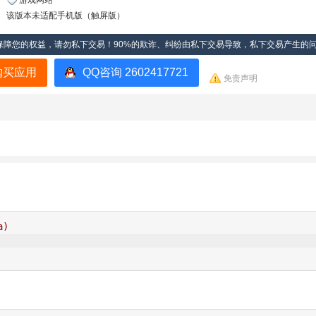
游戏网站
该版本未适配手机版（触屏版）
保障您的权益，请勿私下交易！90%的欺诈、纠纷由私下交易导致，私下交易产生的
购买应用
QQ咨询 2602417721
免责声明
a) 