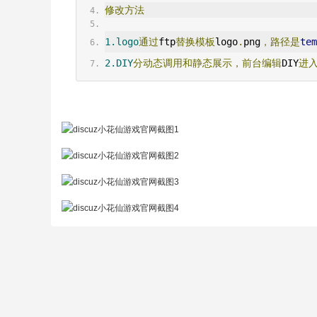
修改方法
1.logo
通过
ftp
替换模板
logo
.
png
，路径是
tem
2.DIY
分动态调用和静态展示，前台编辑
DIY
进