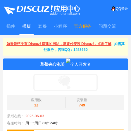
QQ登录
插件
模板
套餐
小程序
官方服务
问题交流
WitFrame
如果您还没有 Discuz! 搭建的网站，需要代安装 Discuz!，点击了解
如需其
他服务，咨询QQ：1453650
草莓夹心泡芙
应用数
安装量
12
749
最后在线：
2026-06-03
客服时间：
周一~周日 8时~24时