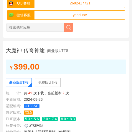
QQ 客服
2602417721
微信客服
yanduoA
大魔神-传奇神途
商业版UTF8
399.00
¥
商业版UTF8
免费版UTF8
统 计:
共
49
次下载，当前版本
2
次
更新日期:
2024-09-26
适配编码:
UTF8SC
兼容版本:
X3.5
PHP版本:
5.3 ~ 5.6
7.0 ~ 7.4
8.0 ~ 8.3
标签分类:
游戏网站