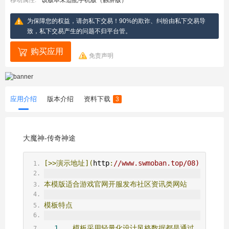
移动属性:
该版本未适配手机版（触屏版）
为保障您的权益，请勿私下交易！90%的欺诈、纠纷由私下交易导
致，私下交易产生的问题不归平台管。
购买应用
免责声明
应用介绍
版本介绍
资料下载
3
大魔神-传奇神途
[>>演示地址](
http
:
//www.swmoban.top/08) 
本模版适合游戏官网开服发布社区资讯类网站
模板特点
1.
模板采用轻量化设计风格数据都是通过