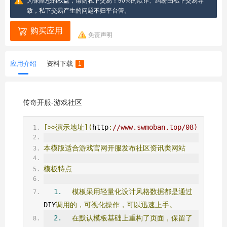
为保障您的权益，请勿私下交易！90%的欺诈、纠纷由私下交易导
致，私下交易产生的问题不归平台管。
购买应用
免责声明
应用介绍
资料下载
1
传奇开服-游戏社区
[>>演示地址](
http
:
//www.swmoban.top/08) 
本模版适合游戏官网开服发布社区资讯类网站
模板特点
1.
模板采用轻量化设计风格数据都是通过
DIY
调用的，可视化操作，可以迅速上手。
2.
在默认模板基础上重构了页面，保留了