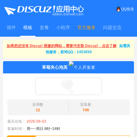
QQ登录
插件
模板
套餐
小程序
官方服务
问题交流
WitFrame
如果您还没有 Discuz! 搭建的网站，需要代安装 Discuz!，点击了解
如需其
他服务，咨询QQ：1453650
草莓夹心泡芙
应用数
安装量
12
749
最后在线：
2026-06-03
客服时间：
周一~周日 8时~24时