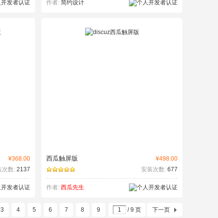
作者:
简约设计
西瓜触屏版
¥368.00
¥498.00
装次数:
2137
安装次数:
677
作者:
西瓜先生
3
4
5
6
7
8
9
/ 9 页
下一页