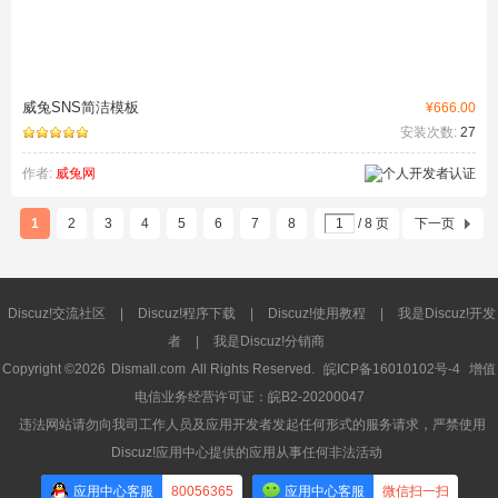
威兔SNS简洁模板
¥666.00
安装次数:
27
作者:
威兔网
1
2
3
4
5
6
7
8
/ 8 页
下一页
Discuz!交流社区
|
Discuz!程序下载
|
Discuz!使用教程
|
我是Discuz!开发
者
|
我是Discuz!分销商
Copyright ©2026
Dismall.com
All Rights Reserved.
皖ICP备16010102号-4
增值
电信业务经营许可证：皖B2-20200047
违法网站请勿向我司工作人员及应用开发者发起任何形式的服务请求，严禁使用
Discuz!应用中心提供的应用从事任何非法活动
应用中心客服
80056365
应用中心客服
微信扫一扫