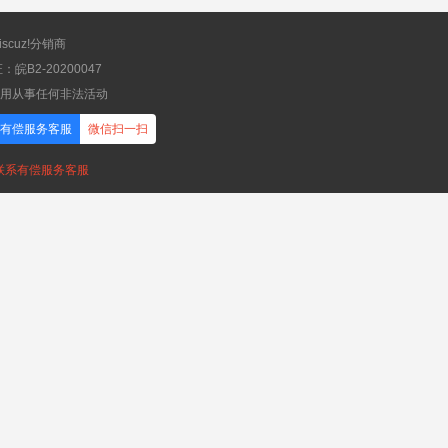
scuz!分销商
B2-20200047
应用从事任何非法活动
有偿服务客服
微信扫一扫
，联系有偿服务客服