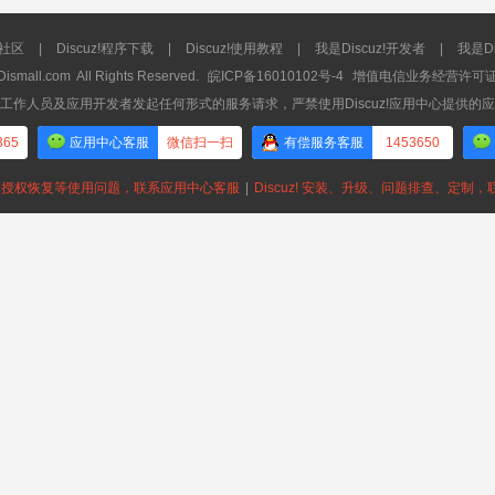
流社区
|
Discuz!程序下载
|
Discuz!使用教程
|
我是Discuz!开发者
|
我是Di
Dismall.com
All Rights Reserved.
皖ICP备16010102号-4
增值电信业务经营许可证：皖
工作人员及应用开发者发起任何形式的服务请求，严禁使用Discuz!应用中心提供的
365
应用中心客服
微信扫一扫
有偿服务客服
1453650
授权恢复等使用问题，联系应用中心客服
|
Discuz! 安装、升级、问题排查、定制