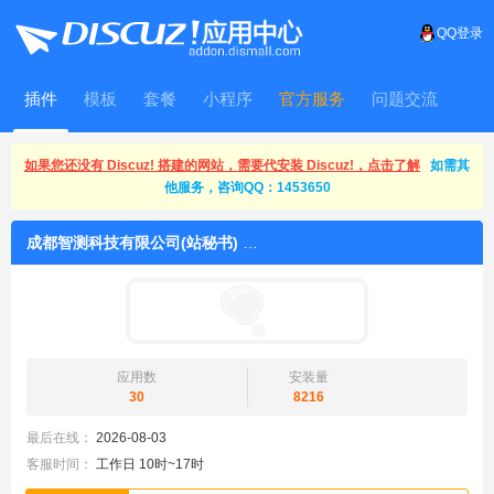
QQ登录
插件
模板
套餐
小程序
官方服务
问题交流
WitFrame
如果您还没有 Discuz! 搭建的网站，需要代安装 Discuz!，点击了解
如需其
他服务，咨询QQ：1453650
成都智测科技有限公司(站秘书)
应用数
安装量
30
8216
最后在线：
2026-08-03
客服时间：
工作日 10时~17时