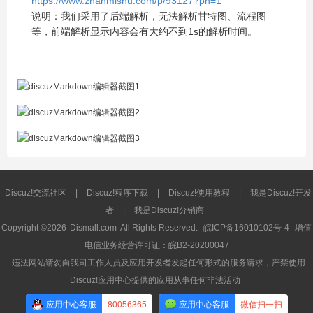
https://www.zhanmishu.com/p/93127?pn=1
说明：我们采用了后端解析，无法解析甘特图、流程图
等，前端解析显示内容会有大约不到1s的解析时间。
Discuz!交流社区
|
Discuz!程序下载
|
Discuz!使用教程
|
我是Discuz!开发
者
|
我是Discuz!分销商
Copyright ©2026
Dismall.com
All Rights Reserved.
皖ICP备16010102号-4
增值
电信业务经营许可证：皖B2-20200047
违法网站请勿向我司工作人员及应用开发者发起任何形式的服务请求，严禁使用
Discuz!应用中心提供的应用从事任何非法活动
应用中心客服
80056365
应用中心客服
微信扫一扫