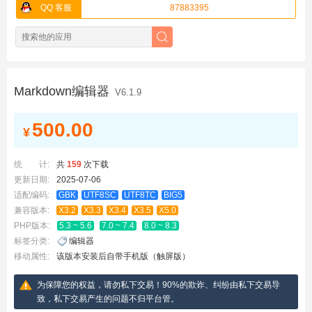
QQ 客服
87883395
Markdown编辑器
V6.1.9
500.00
¥
统 计:
共
159
次下载
更新日期:
2025-07-06
适配编码:
GBK
UTF8SC
UTF8TC
BIG5
兼容版本:
X3.2
X3.3
X3.4
X3.5
X5.0
PHP版本:
5.3 ~ 5.6
7.0 ~ 7.4
8.0 ~ 8.3
标签分类:
编辑器
移动属性:
该版本安装后自带手机版（触屏版）
为保障您的权益，请勿私下交易！90%的欺诈、纠纷由私下交易导
致，私下交易产生的问题不归平台管。