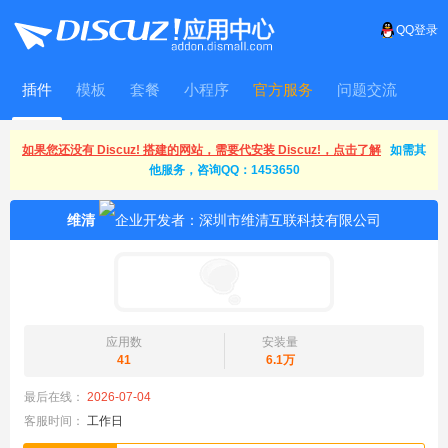
QQ登录
插件
模板
套餐
小程序
官方服务
问题交流
WitFrame
如果您还没有 Discuz! 搭建的网站，需要代安装 Discuz!，点击了解
如需其
他服务，咨询QQ：1453650
维清
应用数
安装量
41
6.1万
最后在线：
2026-07-04
客服时间：
工作日