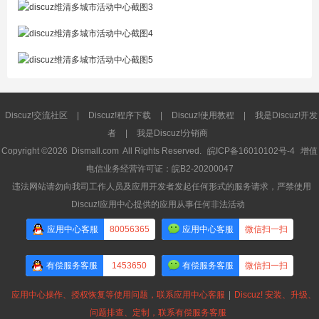
Discuz!交流社区
|
Discuz!程序下载
|
Discuz!使用教程
|
我是Discuz!开发
者
|
我是Discuz!分销商
Copyright ©2026
Dismall.com
All Rights Reserved.
皖ICP备16010102号-4
增值
电信业务经营许可证：皖B2-20200047
违法网站请勿向我司工作人员及应用开发者发起任何形式的服务请求，严禁使用
Discuz!应用中心提供的应用从事任何非法活动
应用中心客服
80056365
应用中心客服
微信扫一扫
有偿服务客服
1453650
有偿服务客服
微信扫一扫
应用中心操作、授权恢复等使用问题，联系应用中心客服
|
Discuz! 安装、升级、
问题排查、定制，联系有偿服务客服