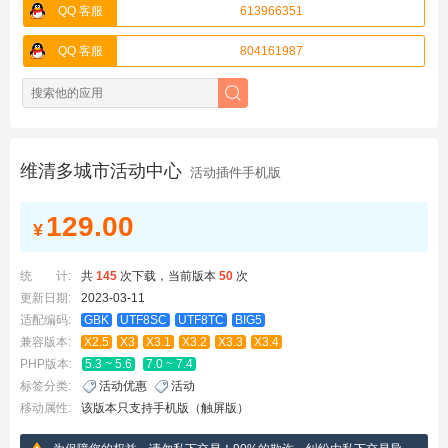
QQ 客服
613966351
QQ 客服
804161987
维清多城市活动中心
活动插件手机版
129.00
¥
统 计:
共
145
次下载，当前版本
50
次
更新日期:
2023-03-11
适配编码:
GBK
UTF8SC
UTF8TC
BIG5
兼容版本:
X2.5
X3
X3.1
X3.2
X3.3
X3.4
PHP版本:
5.3 ~ 5.6
7.0 ~ 7.4
标签分类:
活动优惠
活动
移动属性:
该版本只支持手机版（触屏版）