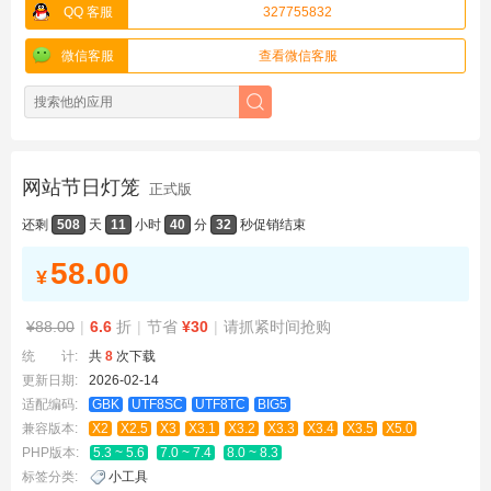
QQ 客服
327755832
微信客服
查看微信客服
网站节日灯笼
正式版
还剩
508
天
11
小时
40
分
32
秒
促销结束
58.00
¥
¥88.00
|
6.6
折
|
节省
¥30
|
请抓紧时间抢购
统 计:
共
8
次下载
更新日期:
2026-02-14
适配编码:
GBK
UTF8SC
UTF8TC
BIG5
兼容版本:
X2
X2.5
X3
X3.1
X3.2
X3.3
X3.4
X3.5
X5.0
PHP版本:
5.3 ~ 5.6
7.0 ~ 7.4
8.0 ~ 8.3
标签分类:
小工具