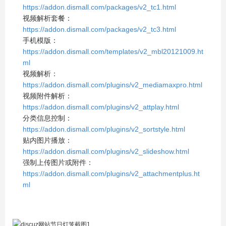
https://addon.dismall.com/packages/v2_tc1.html
视频解析套餐：
https://addon.dismall.com/packages/v2_tc3.html
手机模版：
https://addon.dismall.com/templates/v2_mbl20121009.ht
ml
视频解析：
https://addon.dismall.com/plugins/v2_mediamaxpro.html
视频附件解析：
https://addon.dismall.com/plugins/v2_attplay.html
分类信息控制：
https://addon.dismall.com/plugins/v2_sortstyle.html
贴内图片播放：
https://addon.dismall.com/plugins/v2_slideshow.html
强制上传图片或附件：
https://addon.dismall.com/plugins/v2_attachmentplus.ht
ml