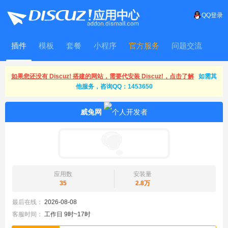
QQ登录
插件
模板
套餐
小程序
官方服务
问题交流
WitFrame
如果您还没有 Discuz! 搭建的网站，需要代安装 Discuz!，点击了解
如需其
他服务，咨询QQ：1453650
威兔网
应用数
安装量
35
2.8万
最后在线：
2026-08-08
客服时间：
工作日 9时~17时