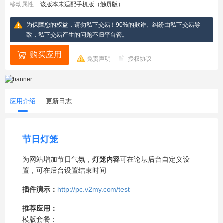
移动属性:
该版本未适配手机版（触屏版）
为保障您的权益，请勿私下交易！90%的欺诈、纠纷由私下交易导
致，私下交易产生的问题不归平台管。
购买应用
免责声明
授权协议
应用介绍
更新日志
节日灯笼
为网站增加节日气氛，
灯笼内容
可在论坛后台自定义设
置，可在后台设置结束时间
插件演示：
http://pc.v2my.com/test
推荐应用：
模版套餐：