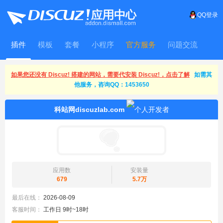
QQ登录
插件
模板
套餐
小程序
官方服务
问题交流
WitFrame
如果您还没有 Discuz! 搭建的网站，需要代安装 Discuz!，点击了解
如需其
他服务，咨询QQ：1453650
科站网discuzlab.com
应用数
安装量
679
5.7万
最后在线：
2026-08-09
客服时间：
工作日 9时~18时