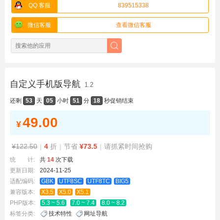
QQ 客服
839515338
微信客服
查看微信客服
自定义手机版导航
1.2
还剩
53
天
05
小时
51
分
17
秒
促销结束
49.00
¥
¥122.50
|
4
折
|
节省
¥73.5
|
请抓紧时间抢购
统 计:
共
14
次下载
更新日期:
2024-11-25
适配编码:
GBK
UTF8SC
UTF8TC
BIG5
兼容版本:
X3.5
X5.0
X5.1
PHP版本:
5.3 ~ 5.6
7.0 ~ 7.4
8.0 ~ 8.2
标签分类:
技术特性
网址导航