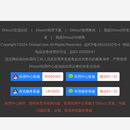
Discuz!交流社区
|
Discuz!程序下载
|
Discuz!使用教程
|
我是Discuz!开发
者
|
我是Discuz!分销商
Copyright ©2026
Dismall.com
All Rights Reserved.
皖ICP备16010102号-4
增值
电信业务经营许可证：皖B2-20200047
违法网站请勿向我司工作人员及应用开发者发起任何形式的服务请求，严禁使用
Discuz!应用中心提供的应用从事任何非法活动
应用中心客服
80056365
应用中心客服
微信扫一扫
有偿服务客服
1453650
有偿服务客服
微信扫一扫
应用中心操作、授权恢复等使用问题，联系应用中心客服
|
Discuz! 安装、升级、
问题排查、定制，联系有偿服务客服