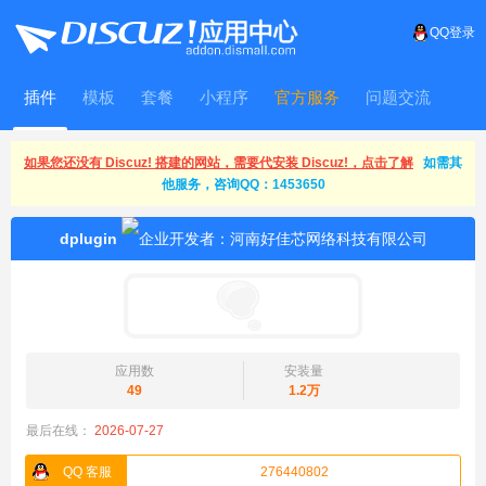
QQ登录
插件
模板
套餐
小程序
官方服务
问题交流
WitFrame
如果您还没有 Discuz! 搭建的网站，需要代安装 Discuz!，点击了解
如需其
他服务，咨询QQ：1453650
dplugin
应用数
安装量
49
1.2万
最后在线：
2026-07-27
QQ 客服
276440802