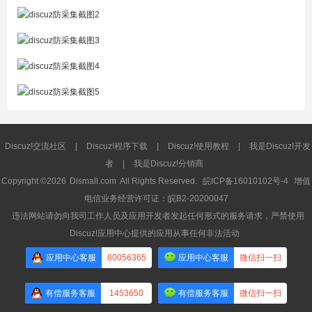
Discuz!交流社区
|
Discuz!程序下载
|
Discuz!使用教程
|
我是Discuz!开发
者
|
我是Discuz!分销商
Copyright ©2026
Dismall.com
All Rights Reserved.
皖ICP备16010102号-4
增值
电信业务经营许可证：皖B2-20200047
违法网站请勿向我司工作人员及应用开发者发起任何形式的服务请求，严禁使用
Discuz!应用中心提供的应用从事任何非法活动
应用中心客服
80056365
应用中心客服
微信扫一扫
有偿服务客服
1453650
有偿服务客服
微信扫一扫