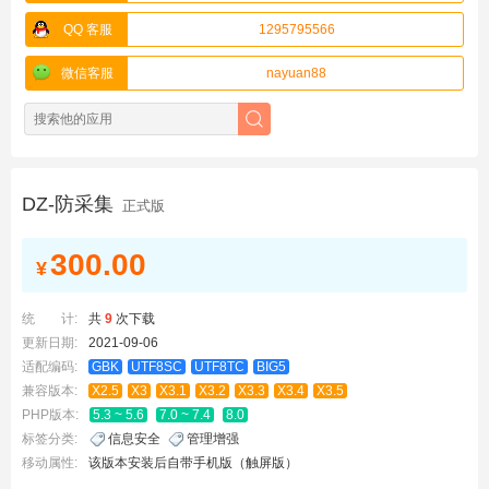
QQ 客服
1295795566
微信客服
nayuan88
DZ-防采集
正式版
300.00
¥
统 计:
共
9
次下载
更新日期:
2021-09-06
适配编码:
GBK
UTF8SC
UTF8TC
BIG5
兼容版本:
X2.5
X3
X3.1
X3.2
X3.3
X3.4
X3.5
PHP版本:
5.3 ~ 5.6
7.0 ~ 7.4
8.0
标签分类:
信息安全
管理增强
移动属性:
该版本安装后自带手机版（触屏版）