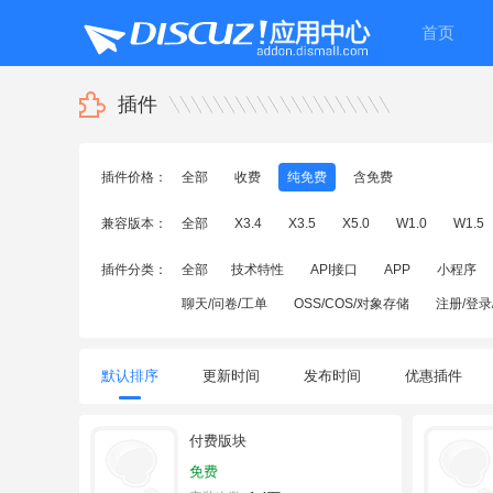
首页
插件
插件价格：
全部
收费
纯免费
含免费
兼容版本：
全部
X3.4
X3.5
X5.0
W1.0
W1.5
插件分类：
全部
技术特性
API接口
APP
小程序
聊天/问卷/工单
OSS/COS/对象存储
注册/登录
默认排序
更新时间
发布时间
优惠插件
付费版块
免费