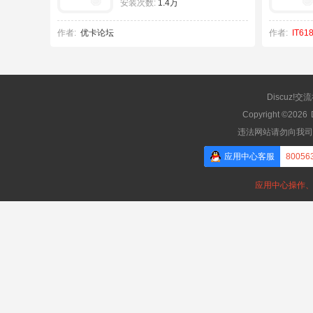
安装次数:
1.4万
作者:
优卡论坛
作者:
IT61
Discuz!交
Copyright ©2026
违法网站请勿向我司
应用中心客服
80056
应用中心操作、