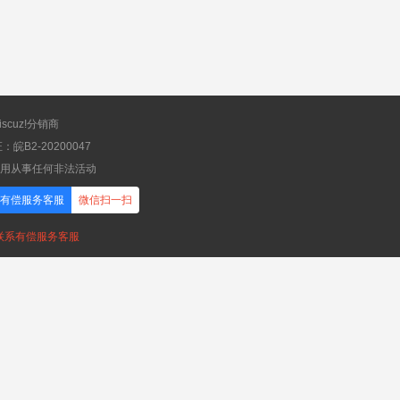
scuz!分销商
B2-20200047
应用从事任何非法活动
有偿服务客服
微信扫一扫
，联系有偿服务客服