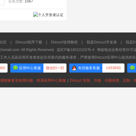
安装次数:
1567
8
流社区
|
Discuz!程序下载
|
Discuz!使用教程
|
我是Discuz!开发者
|
我是Di
Dismall.com
All Rights Reserved.
皖ICP备16010102号-4
增值电信业务经营许可证：皖
工作人员及应用开发者发起任何形式的服务请求，严禁使用Discuz!应用中心提供的
365
应用中心客服
微信扫一扫
有偿服务客服
1453650
授权恢复等使用问题，联系应用中心客服
|
Discuz! 安装、升级、问题排查、定制