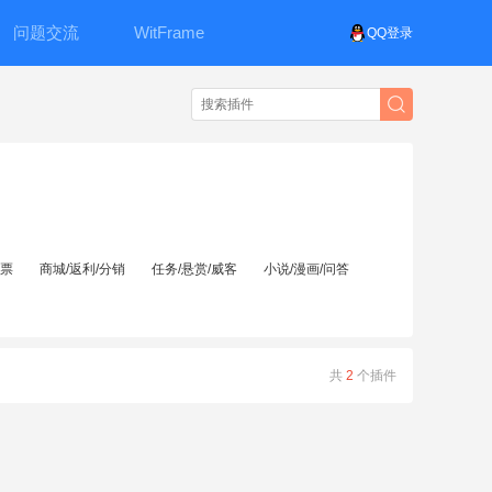
问题交流
WitFrame
QQ登录
投票
商城/返利/分销
任务/悬赏/威客
小说/漫画/问答
共
2
个插件