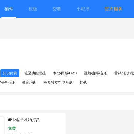
插件
模板
套餐
小程序
官方服务
知识付费
社区功能增强
本地/同城/O2O
视频/直播/音乐
营销/活动/
/安全验证
教育培训
更多独立功能系统
其他
it618帖子礼物打赏
免费