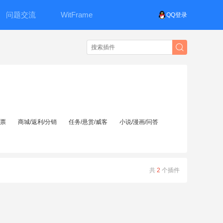
问题交流
WitFrame
QQ登录
投票
商城/返利/分销
任务/悬赏/威客
小说/漫画/问答
共
2
个插件