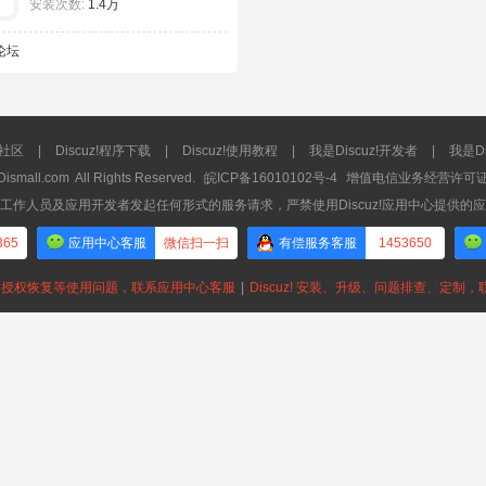
安装次数:
1.4万
论坛
流社区
|
Discuz!程序下载
|
Discuz!使用教程
|
我是Discuz!开发者
|
我是Di
Dismall.com
All Rights Reserved.
皖ICP备16010102号-4
增值电信业务经营许可证：皖
工作人员及应用开发者发起任何形式的服务请求，严禁使用Discuz!应用中心提供的
365
应用中心客服
微信扫一扫
有偿服务客服
1453650
授权恢复等使用问题，联系应用中心客服
|
Discuz! 安装、升级、问题排查、定制