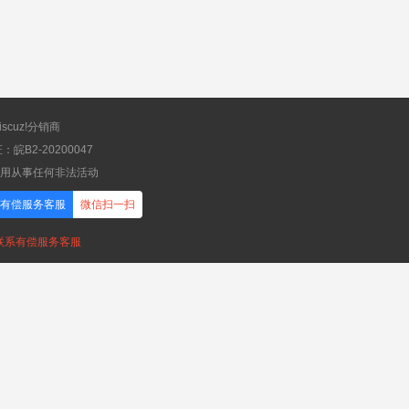
scuz!分销商
B2-20200047
应用从事任何非法活动
有偿服务客服
微信扫一扫
，联系有偿服务客服