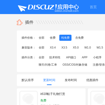
首页
插件
插件价格：
全部
收费
纯免费
含免费
兼容版本：
全部
X3.4
X3.5
X5.0
W1.0
W1.5
插件分类：
全部
技术特性
API接口
APP
小程序
聊天/问卷/工单
OSS/COS/对象存储
注册/登录
默认排序
更新时间
发布时间
优惠插件
it618帖子礼物打赏
免费