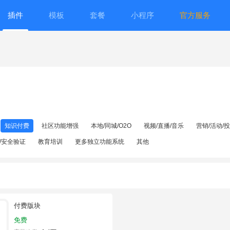
插件
模板
套餐
小程序
官方服务
知识付费
社区功能增强
本地/同城/O2O
视频/直播/音乐
营销/活动/
/安全验证
教育培训
更多独立功能系统
其他
付费版块
免费