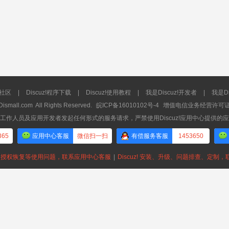
流社区
|
Discuz!程序下载
|
Discuz!使用教程
|
我是Discuz!开发者
|
我是Di
Dismall.com
All Rights Reserved.
皖ICP备16010102号-4
增值电信业务经营许可证：皖
工作人员及应用开发者发起任何形式的服务请求，严禁使用Discuz!应用中心提供的
365
应用中心客服
微信扫一扫
有偿服务客服
1453650
授权恢复等使用问题，联系应用中心客服
|
Discuz! 安装、升级、问题排查、定制