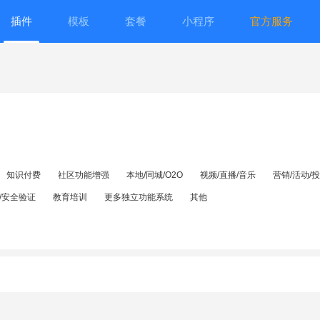
插件
模板
套餐
小程序
官方服务
知识付费
社区功能增强
本地/同城/O2O
视频/直播/音乐
营销/活动/
/安全验证
教育培训
更多独立功能系统
其他