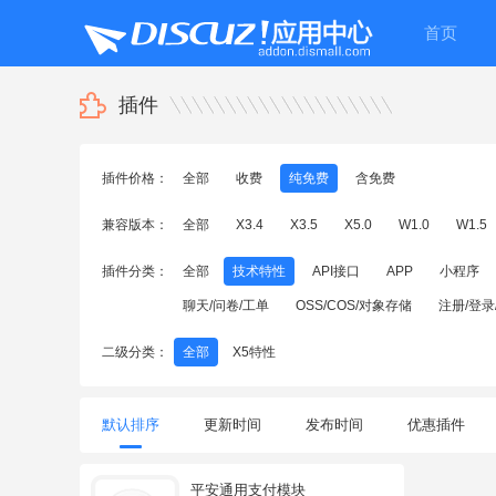
首页
插件
插件价格：
全部
收费
纯免费
含免费
兼容版本：
全部
X3.4
X3.5
X5.0
W1.0
W1.5
插件分类：
全部
技术特性
API接口
APP
小程序
聊天/问卷/工单
OSS/COS/对象存储
注册/登录
二级分类：
全部
X5特性
默认排序
更新时间
发布时间
优惠插件
平安通用支付模块