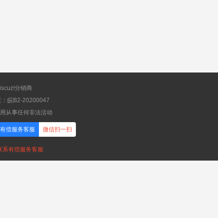
scuz!分销商
B2-20200047
应用从事任何非法活动
有偿服务客服
微信扫一扫
，联系有偿服务客服