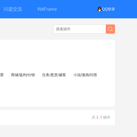
问题交流
WitFrame
QQ登录
投票
商城/返利/分销
任务/悬赏/威客
小说/漫画/问答
共
1
个插件