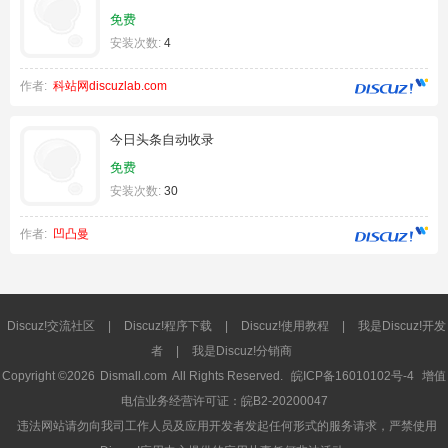
免费
安装次数:
4
作者:
科站网discuzlab.com
今日头条自动收录
免费
安装次数:
30
作者:
凹凸曼
Discuz!交流社区
|
Discuz!程序下载
|
Discuz!使用教程
|
我是Discuz!开发
者
|
我是Discuz!分销商
Copyright ©2026
Dismall.com
All Rights Reserved.
皖ICP备16010102号-4
增值
电信业务经营许可证：皖B2-20200047
违法网站请勿向我司工作人员及应用开发者发起任何形式的服务请求，严禁使用