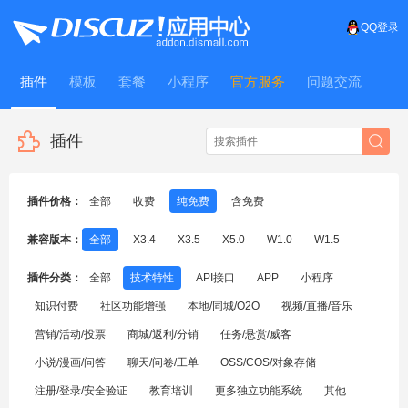
QQ登录
插件
模板
套餐
小程序
官方服务
问题交流
WitFrame
插件
插件价格：
全部
收费
纯免费
含免费
兼容版本：
全部
X3.4
X3.5
X5.0
W1.0
W1.5
插件分类：
全部
技术特性
API接口
APP
小程序
知识付费
社区功能增强
本地/同城/O2O
视频/直播/音乐
营销/活动/投票
商城/返利/分销
任务/悬赏/威客
小说/漫画/问答
聊天/问卷/工单
OSS/COS/对象存储
注册/登录/安全验证
教育培训
更多独立功能系统
其他