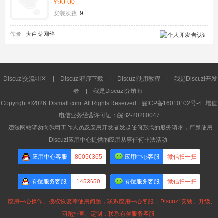
¥90.00
安装次数:
9
作者:
大白菜网络
Discuz!交流社区
|
Discuz!程序下载
|
Discuz!使用教程
|
我是Discuz!开发
者
|
我是Discuz!分销商
Copyright ©2026
Dismall.com
All Rights Reserved.
皖ICP备16010102号-4
增值
电信业务经营许可证：皖B2-20200047
违法网站请勿向我司工作人员及应用开发者发起任何形式的服务请求，严禁使用
Discuz!应用中心提供的应用从事任何非法活动
应用中心客服
80056365
应用中心客服
微信扫一扫
有偿服务客服
1453650
有偿服务客服
微信扫一扫
应用中心操作、授权恢复等使用问题，联系应用中心客服
|
Discuz! 安装、升级、
问题排查、定制，联系有偿服务客服