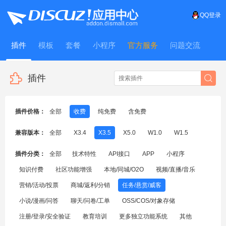
QQ登录
插件
模板
套餐
小程序
官方服务
问题交流
WitFrame
插件
插件价格：
全部
收费
纯免费
含免费
兼容版本：
全部
X3.4
X3.5
X5.0
W1.0
W1.5
插件分类：
全部
技术特性
API接口
APP
小程序
知识付费
社区功能增强
本地/同城/O2O
视频/直播/音乐
营销/活动/投票
商城/返利/分销
任务/悬赏/威客
小说/漫画/问答
聊天/问卷/工单
OSS/COS/对象存储
注册/登录/安全验证
教育培训
更多独立功能系统
其他