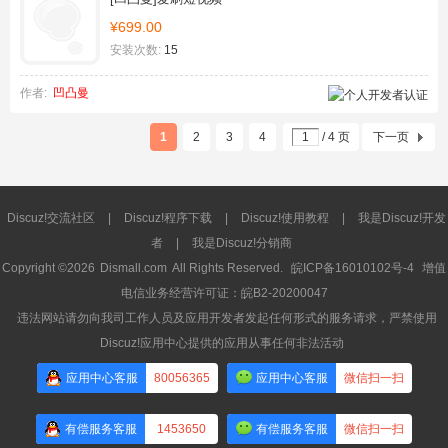
¥699.00
安装次数:
15
作者:
凹凸曼
1
2
3
4
/ 4 页
下一页
Discuz!交流社区
|
Discuz!程序下载
|
Discuz!使用教程
|
我是Discuz!开发
者
|
我是Discuz!分销商
Copyright ©2026
Dismall.com
All Rights Reserved.
皖ICP备16010102号-4
增值
电信业务经营许可证：皖B2-20200047
违法网站请勿向我司工作人员及应用开发者发起任何形式的服务请求，严禁使用
Discuz!应用中心提供的应用从事任何非法活动
应用中心客服
80056365
应用中心客服
微信扫一扫
有偿服务客服
1453650
有偿服务客服
微信扫一扫