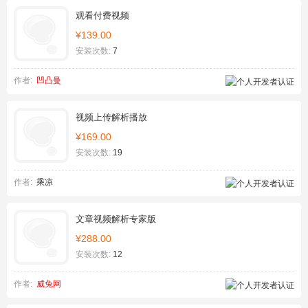
观看付费视频
¥139.00
安装次数:
7
作者:
凹凸曼
视频上传解析播放
¥169.00
安装次数:
19
作者:
乘凉
文章视频解析专家版
¥288.00
安装次数:
12
作者:
威兔网