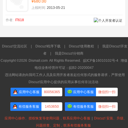
¥680.00
上线时间:
2013-05-21
作者:
IT618
Discuz!交流社区
|
Discuz!程序下载
|
Discuz!使用教程
|
我是Discuz!开发
者
|
我是Discuz!分销商
Copyright ©2026
Dismall.com
All Rights Reserved.
皖ICP备16010102号-4
增值
电信业务经营许可证：皖B2-20200047
违法网站请勿向我司工作人员及应用开发者发起任何形式的服务请求，严禁使用
Discuz!应用中心提供的应用从事任何非法活动
应用中心客服
80056365
应用中心客服
微信扫一扫
有偿服务客服
1453650
有偿服务客服
微信扫一扫
应用中心操作、授权恢复等使用问题，联系应用中心客服
|
Discuz! 安装、升级、
问题排查、定制，联系有偿服务客服