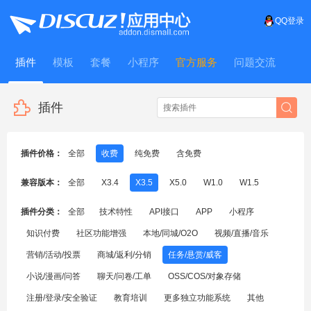
QQ登录
插件
模板
套餐
小程序
官方服务
问题交流
WitFrame
插件
插件价格：
全部
收费
纯免费
含免费
兼容版本：
全部
X3.4
X3.5
X5.0
W1.0
W1.5
插件分类：
全部
技术特性
API接口
APP
小程序
知识付费
社区功能增强
本地/同城/O2O
视频/直播/音乐
营销/活动/投票
商城/返利/分销
任务/悬赏/威客
小说/漫画/问答
聊天/问卷/工单
OSS/COS/对象存储
注册/登录/安全验证
教育培训
更多独立功能系统
其他