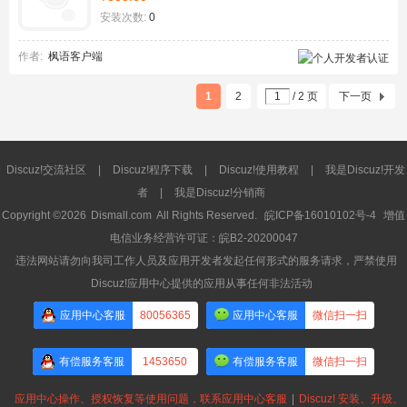
安装次数:
0
作者:
枫语客户端
1
2
/ 2 页
下一页
Discuz!交流社区
|
Discuz!程序下载
|
Discuz!使用教程
|
我是Discuz!开发
者
|
我是Discuz!分销商
Copyright ©2026
Dismall.com
All Rights Reserved.
皖ICP备16010102号-4
增值
电信业务经营许可证：皖B2-20200047
违法网站请勿向我司工作人员及应用开发者发起任何形式的服务请求，严禁使用
Discuz!应用中心提供的应用从事任何非法活动
应用中心客服
80056365
应用中心客服
微信扫一扫
有偿服务客服
1453650
有偿服务客服
微信扫一扫
应用中心操作、授权恢复等使用问题，联系应用中心客服
|
Discuz! 安装、升级、