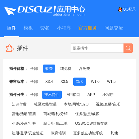
QQ登录
插件
模板
套餐
小程序
官方服务
问题交流
WitFrame
插件
插件价格：
全部
收费
纯免费
含免费
兼容版本：
全部
X3.4
X3.5
X5.0
W1.0
W1.5
插件分类：
全部
技术特性
API接口
APP
小程序
知识付费
社区功能增强
本地/同城/O2O
视频/直播/音乐
营销/活动/投票
商城/返利/分销
任务/悬赏/威客
小说/漫画/问答
聊天/问卷/工单
OSS/COS/对象存储
注册/登录/安全验证
教育培训
更多独立功能系统
其他