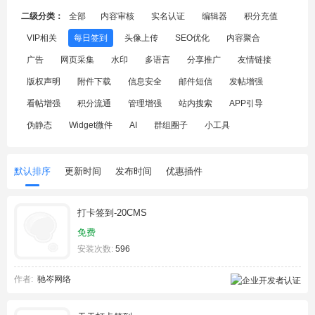
二级分类：
全部
内容审核
实名认证
编辑器
积分充值
VIP相关
每日签到
头像上传
SEO优化
内容聚合
广告
网页采集
水印
多语言
分享推广
友情链接
版权声明
附件下载
信息安全
邮件短信
发帖增强
看帖增强
积分流通
管理增强
站内搜索
APP引导
伪静态
Widget微件
AI
群组圈子
小工具
默认排序
更新时间
发布时间
优惠插件
打卡签到-20CMS
免费
安装次数:
596
作者:
驰岑网络