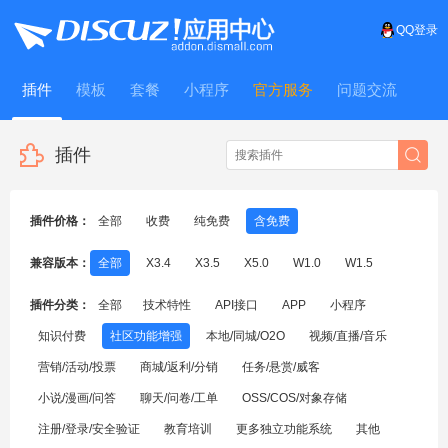
QQ登录
插件
模板
套餐
小程序
官方服务
问题交流
WitFrame
插件
插件价格：
全部
收费
纯免费
含免费
兼容版本：
全部
X3.4
X3.5
X5.0
W1.0
W1.5
插件分类：
全部
技术特性
API接口
APP
小程序
知识付费
社区功能增强
本地/同城/O2O
视频/直播/音乐
营销/活动/投票
商城/返利/分销
任务/悬赏/威客
小说/漫画/问答
聊天/问卷/工单
OSS/COS/对象存储
注册/登录/安全验证
教育培训
更多独立功能系统
其他