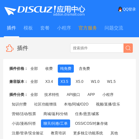
QQ登录
插件
模板
套餐
小程序
官方服务
问题交流
WitFrame
插件
插件价格：
全部
收费
纯免费
含免费
兼容版本：
全部
X3.4
X3.5
X5.0
W1.0
W1.5
插件分类：
全部
技术特性
API接口
APP
小程序
知识付费
社区功能增强
本地/同城/O2O
视频/直播/音乐
营销/活动/投票
商城/返利/分销
任务/悬赏/威客
小说/漫画/问答
聊天/问卷/工单
OSS/COS/对象存储
注册/登录/安全验证
教育培训
更多独立功能系统
其他