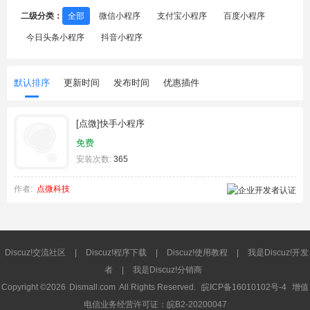
二级分类：
全部
微信小程序
支付宝小程序
百度小程序
今日头条小程序
抖音小程序
默认排序
更新时间
发布时间
优惠插件
[点微]快手小程序
免费
安装次数:
365
作者:
点微科技
Discuz!交流社区
|
Discuz!程序下载
|
Discuz!使用教程
|
我是Discuz!开发
者
|
我是Discuz!分销商
Copyright ©2026
Dismall.com
All Rights Reserved.
皖ICP备16010102号-4
增值
电信业务经营许可证：皖B2-20200047