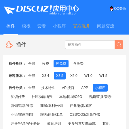
QQ登录
插件
模板
套餐
小程序
官方服务
问题交流
WitFrame
插件
插件价格：
全部
收费
纯免费
含免费
兼容版本：
全部
X3.4
X3.5
X5.0
W1.0
W1.5
插件分类：
全部
技术特性
API接口
APP
小程序
知识付费
社区功能增强
本地/同城/O2O
视频/直播/音乐
营销/活动/投票
商城/返利/分销
任务/悬赏/威客
小说/漫画/问答
聊天/问卷/工单
OSS/COS/对象存储
注册/登录/安全验证
教育培训
更多独立功能系统
其他