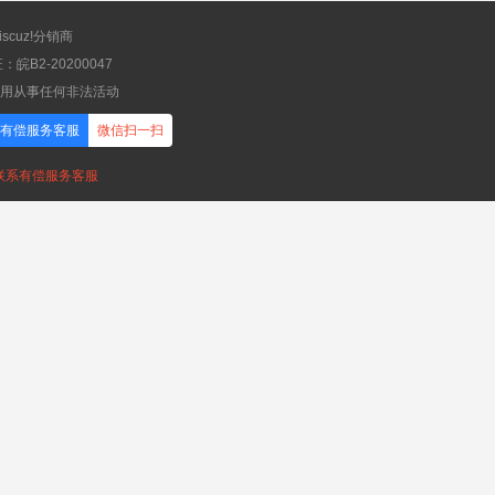
scuz!分销商
B2-20200047
应用从事任何非法活动
有偿服务客服
微信扫一扫
，联系有偿服务客服