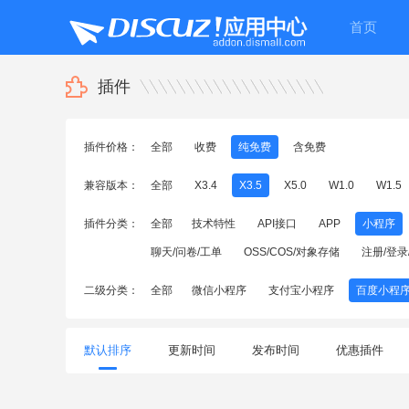
首页
插件
插件价格：
全部
收费
纯免费
含免费
兼容版本：
全部
X3.4
X3.5
X5.0
W1.0
W1.5
插件分类：
全部
技术特性
API接口
APP
小程序
聊天/问卷/工单
OSS/COS/对象存储
注册/登录
二级分类：
全部
微信小程序
支付宝小程序
百度小程
默认排序
更新时间
发布时间
优惠插件