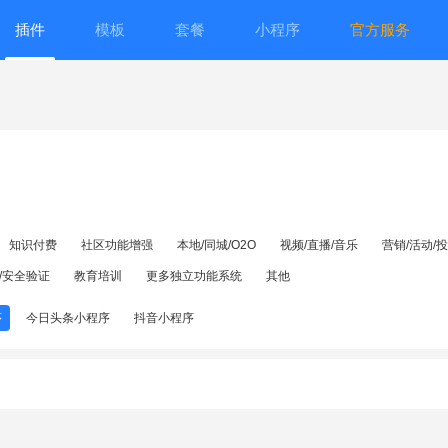
插件
模板
套餐
小程序
官方服务
知识付费
社区功能增强
本地/同城/O2O
视频/直播/音乐
营销/活动/
/安全验证
教育培训
更多独立功能系统
其他
序
今日头条小程序
抖音小程序