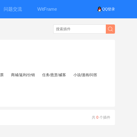
问题交流
WitFrame
QQ登录
投票
商城/返利/分销
任务/悬赏/威客
小说/漫画/问答
共
0
个插件