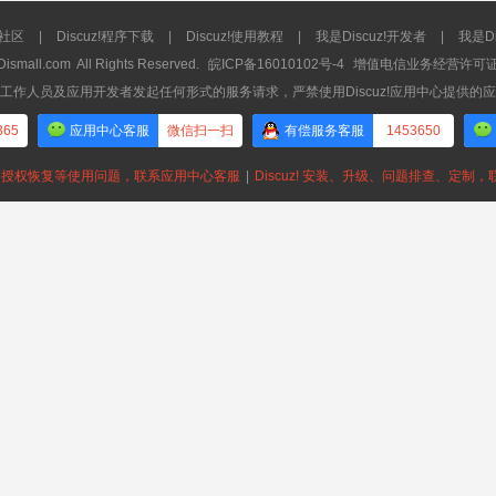
流社区
|
Discuz!程序下载
|
Discuz!使用教程
|
我是Discuz!开发者
|
我是Di
Dismall.com
All Rights Reserved.
皖ICP备16010102号-4
增值电信业务经营许可证：皖
工作人员及应用开发者发起任何形式的服务请求，严禁使用Discuz!应用中心提供的
365
应用中心客服
微信扫一扫
有偿服务客服
1453650
授权恢复等使用问题，联系应用中心客服
|
Discuz! 安装、升级、问题排查、定制