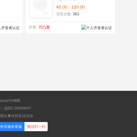
¥0.00 - 199.00
安装次数:
363
作者:
凹凸曼
scuz!分销商
B2-20200047
应用从事任何非法活动
有偿服务客服
微信扫一扫