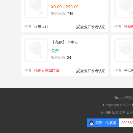
¥0.00 - 299.00
安装次数:
749
作者:
火狼设计
作者:
科站网d
【亮剑】七牛云
免费
安装次数:
24
作者:
亮剑云商城同城
作者:
平安
Discuz!交
Copyright ©2026
违法网站请勿向我司
应用中心客服
80056