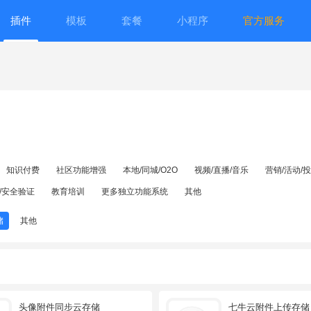
插件
模板
套餐
小程序
官方服务
知识付费
社区功能增强
本地/同城/O2O
视频/直播/音乐
营销/活动/
/安全验证
教育培训
更多独立功能系统
其他
储
其他
头像附件同步云存储
七牛云附件上传存储