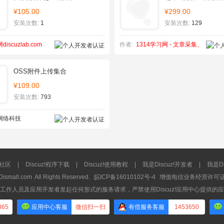
¥105.00
¥299.00
安装次数:
1
安装次数:
129
iscuzlab.com
作者:
1314学习网 - 文章采集、
SEO优化
OSS附件上传集合
¥109.00
安装次数:
793
网络科技
流社区
|
Discuz!程序下载
|
Discuz!使用教程
|
我是Discuz!开发者
|
我是Di
Dismall.com
All Rights Reserved.
皖ICP备16010102号-4
增值电信业务经营许可证：皖
工作人员及应用开发者发起任何形式的服务请求，严禁使用Discuz!应用中心提供的
365
应用中心客服
微信扫一扫
有偿服务客服
1453650