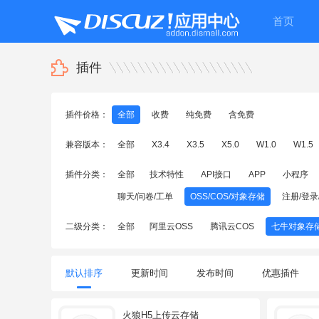
首页
插件
插件价格：
全部
收费
纯免费
含免费
兼容版本：
全部
X3.4
X3.5
X5.0
W1.0
W1.5
插件分类：
全部
技术特性
API接口
APP
小程序
聊天/问卷/工单
OSS/COS/对象存储
注册/登录
二级分类：
全部
阿里云OSS
腾讯云COS
七牛对象存
默认排序
更新时间
发布时间
优惠插件
火狼H5上传云存储