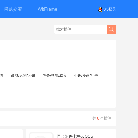
问题交流
WitFrame
QQ登录
投票
商城/返利/分销
任务/悬赏/威客
小说/漫画/问答
共
6
个插件
同步附件七牛云OSS