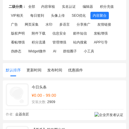
二级分类：
全部
内容审核
实名认证
编辑器
积分充值
VIP相关
每日签到
头像上传
SEO优化
内容聚合
广告
网页采集
水印
多语言
分享推广
友情链接
版权声明
附件下载
信息安全
邮件短信
发帖增强
看帖增强
积分流通
管理增强
站内搜索
APP引导
伪静态
Widget微件
AI
群组圈子
小工具
默认排序
更新时间
发布时间
优惠插件
今日头条
¥0.00 - 99.00
安装次数:
2909
作者:
众器良匠