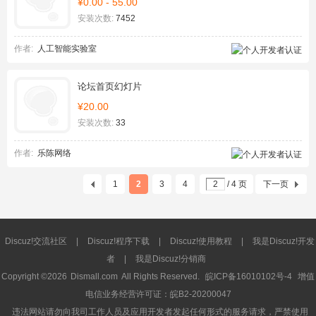
¥0.00 - 55.00
安装次数:
7452
作者:
人工智能实验室
论坛首页幻灯片
¥20.00
安装次数:
33
作者:
乐陈网络
1
2
3
4
/ 4 页
下一页
Discuz!交流社区
|
Discuz!程序下载
|
Discuz!使用教程
|
我是Discuz!开发
者
|
我是Discuz!分销商
Copyright ©2026
Dismall.com
All Rights Reserved.
皖ICP备16010102号-4
增值
电信业务经营许可证：皖B2-20200047
违法网站请勿向我司工作人员及应用开发者发起任何形式的服务请求，严禁使用