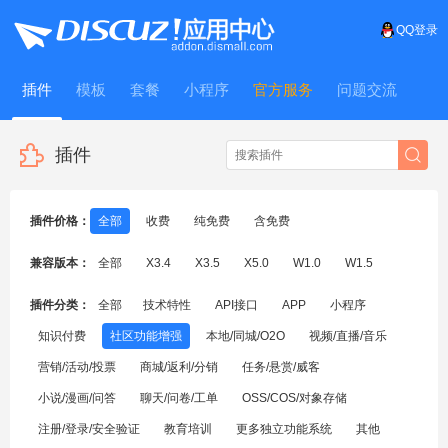
QQ登录
插件
模板
套餐
小程序
官方服务
问题交流
WitFrame
插件
插件价格：
全部
收费
纯免费
含免费
兼容版本：
全部
X3.4
X3.5
X5.0
W1.0
W1.5
插件分类：
全部
技术特性
API接口
APP
小程序
知识付费
社区功能增强
本地/同城/O2O
视频/直播/音乐
营销/活动/投票
商城/返利/分销
任务/悬赏/威客
小说/漫画/问答
聊天/问卷/工单
OSS/COS/对象存储
注册/登录/安全验证
教育培训
更多独立功能系统
其他