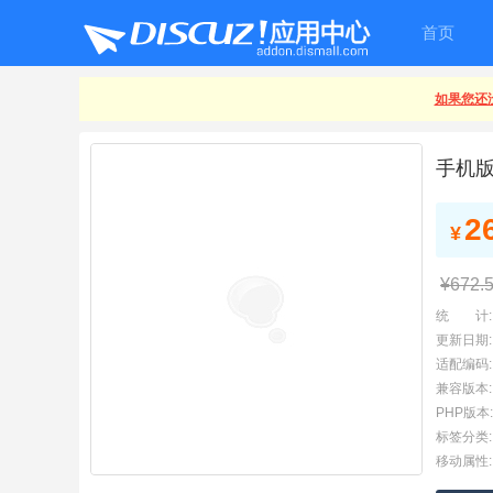
首页
如果您还没
手机
2
¥
¥672.
统 计:
更新日期:
适配编码:
兼容版本:
PHP版本:
标签分类:
移动属性: