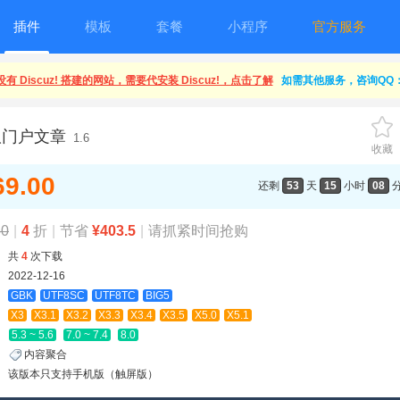
插件
模板
套餐
小程序
官方服务
有 Discuz! 搭建的网站，需要代安装 Discuz!，点击了解
如需其他服务，咨询QQ：1
版门户文章
1.6
收藏
69.00
还剩
53
天
15
小时
08
50
|
4
折
|
节省
¥403.5
|
请抓紧时间抢购
共
4
次下载
2022-12-16
GBK
UTF8SC
UTF8TC
BIG5
X3
X3.1
X3.2
X3.3
X3.4
X3.5
X5.0
X5.1
5.3 ~ 5.6
7.0 ~ 7.4
8.0
内容聚合
该版本只支持手机版（触屏版）