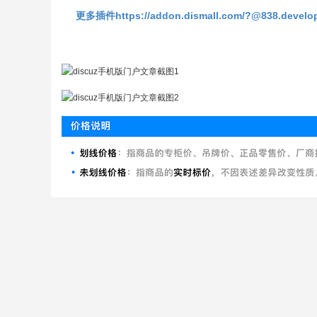
更多插件https://addon.dismall.com/?@838.develo