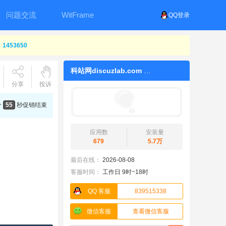
问题交流
WitFrame
QQ登录
453650
科站网discuzlab.com
分享
投诉
分
55
秒
促销结束
应用数
安装量
679
5.7万
最后在线：
2026-08-08
客服时间：
工作日 9时~18时
QQ 客服
839515338
微信客服
查看微信客服