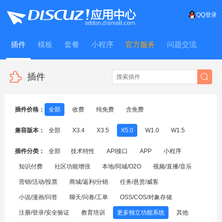
QQ登录
插件
模板
套餐
小程序
官方服务
问题交流
WitFrame
插件
插件价格：
全部
收费
纯免费
含免费
兼容版本：
全部
X3.4
X3.5
X5.0
W1.0
W1.5
插件分类：
全部
技术特性
API接口
APP
小程序
知识付费
社区功能增强
本地/同城/O2O
视频/直播/音乐
营销/活动/投票
商城/返利/分销
任务/悬赏/威客
小说/漫画/问答
聊天/问卷/工单
OSS/COS/对象存储
注册/登录/安全验证
教育培训
更多独立功能系统
其他