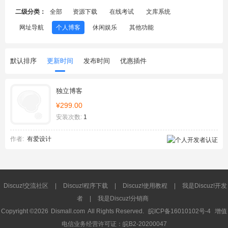
二级分类：
全部
资源下载
在线考试
文库系统
网址导航
个人博客
休闲娱乐
其他功能
默认排序
更新时间
发布时间
优惠插件
独立博客
¥299.00
安装次数:
1
作者:
有爱设计
Discuz!交流社区
|
Discuz!程序下载
|
Discuz!使用教程
|
我是Discuz!开发
者
|
我是Discuz!分销商
Copyright ©2026
Dismall.com
All Rights Reserved.
皖ICP备16010102号-4
增值
电信业务经营许可证：皖B2-20200047