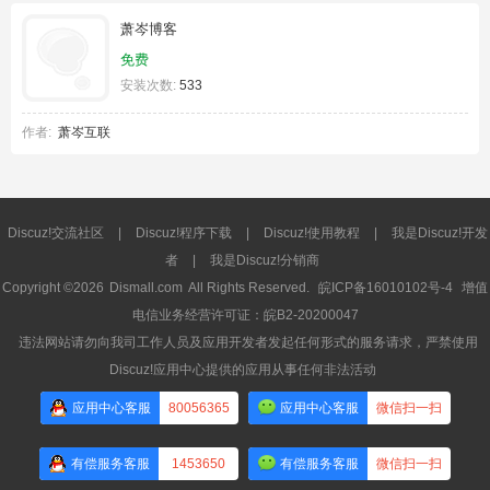
萧岑博客
免费
安装次数:
533
作者:
萧岑互联
Discuz!交流社区
|
Discuz!程序下载
|
Discuz!使用教程
|
我是Discuz!开发
者
|
我是Discuz!分销商
Copyright ©2026
Dismall.com
All Rights Reserved.
皖ICP备16010102号-4
增值
电信业务经营许可证：皖B2-20200047
违法网站请勿向我司工作人员及应用开发者发起任何形式的服务请求，严禁使用
Discuz!应用中心提供的应用从事任何非法活动
应用中心客服
80056365
应用中心客服
微信扫一扫
有偿服务客服
1453650
有偿服务客服
微信扫一扫