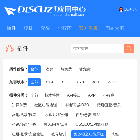
QQ登录
插件
模板
套餐
小程序
官方服务
问题交流
WitFrame
插件
插件价格：
全部
收费
纯免费
含免费
兼容版本：
全部
X3.4
X3.5
X5.0
W1.0
W1.5
插件分类：
全部
技术特性
API接口
APP
小程序
知识付费
社区功能增强
本地/同城/O2O
视频/直播/音乐
营销/活动/投票
商城/返利/分销
任务/悬赏/威客
小说/漫画/问答
聊天/问卷/工单
OSS/COS/对象存储
注册/登录/安全验证
教育培训
更多独立功能系统
其他