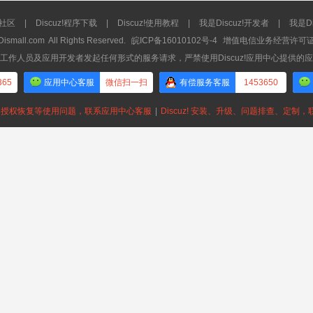
流社区
|
Discuz!程序下载
|
Discuz!使用教程
|
我是Discuz!开发者
|
我是Di
Dismall.com
All Rights Reserved.
皖ICP备16010102号-4
增值电信业务经营许可证：皖
工作人员及应用开发者发起任何形式的服务请求，严禁使用Discuz!应用中心提供的
365
应用中心客服
微信扫一扫
有偿服务客服
1453650
授权恢复等使用问题，联系应用中心客服
|
Discuz! 安装、升级、问题排查、定制