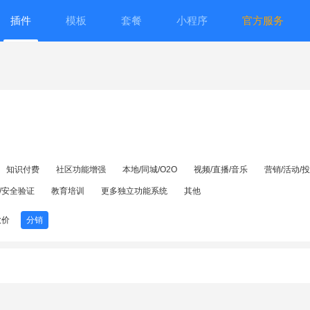
插件
模板
套餐
小程序
官方服务
知识付费
社区功能增强
本地/同城/O2O
视频/直播/音乐
营销/活动/
/安全验证
教育培训
更多独立功能系统
其他
砍价
分销