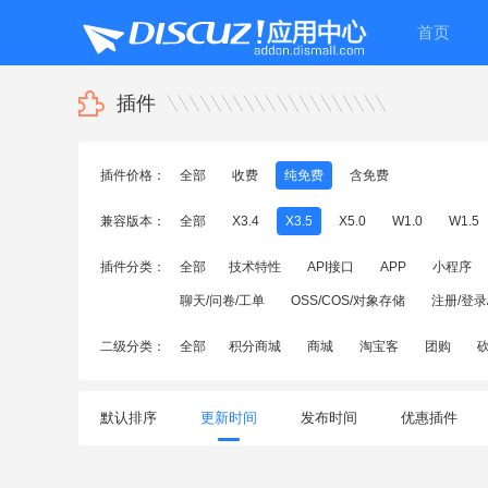
首页
插件
插件价格：
全部
收费
纯免费
含免费
兼容版本：
全部
X3.4
X3.5
X5.0
W1.0
W1.5
插件分类：
全部
技术特性
API接口
APP
小程序
聊天/问卷/工单
OSS/COS/对象存储
注册/登录
二级分类：
全部
积分商城
商城
淘宝客
团购
默认排序
更新时间
发布时间
优惠插件