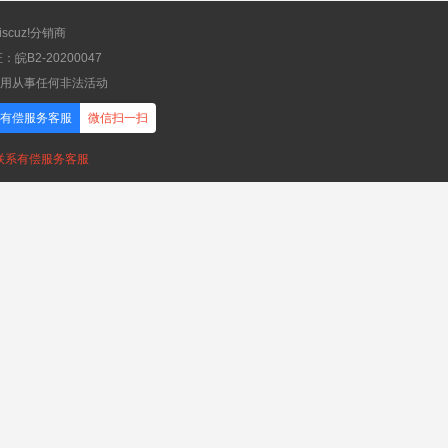
scuz!分销商
B2-20200047
应用从事任何非法活动
有偿服务客服
微信扫一扫
，联系有偿服务客服