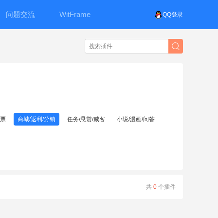
问题交流
WitFrame
QQ登录
投票
商城/返利/分销
任务/悬赏/威客
小说/漫画/问答
共
0
个插件