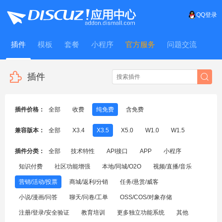
QQ登录
插件
模板
套餐
小程序
官方服务
问题交流
WitFrame
插件
插件价格：
全部
收费
纯免费
含免费
兼容版本：
全部
X3.4
X3.5
X5.0
W1.0
W1.5
插件分类：
全部
技术特性
API接口
APP
小程序
知识付费
社区功能增强
本地/同城/O2O
视频/直播/音乐
营销/活动/投票
商城/返利/分销
任务/悬赏/威客
小说/漫画/问答
聊天/问卷/工单
OSS/COS/对象存储
注册/登录/安全验证
教育培训
更多独立功能系统
其他