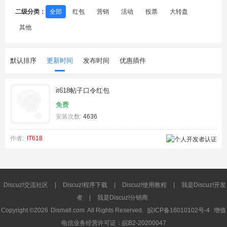
二级分类：
全部
红包
营销
活动
投票
大转盘
其他
默认排序
更新时间
发布时间
优惠插件
it618帖子口令红包
免费
安装次数:
4636
作者:
IT618
Discuz!交流社区
|
Discuz!程序下载
|
Discuz!使用教程
|
我是Discuz!开发
者
|
我是Discuz!分销商
Copyright ©2026
Dismall.com
All Rights Reserved.
皖ICP备16010102号-4
增值
电信业务经营许可证：皖B2-20200047