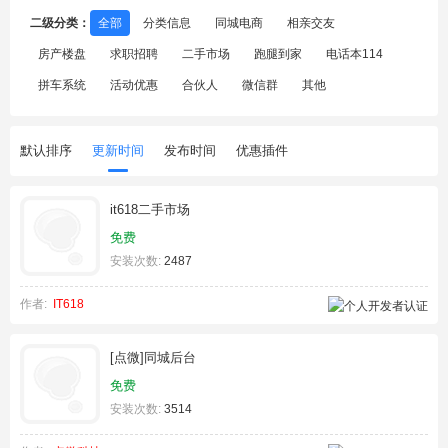
二级分类：
全部
分类信息
同城电商
相亲交友
房产楼盘
求职招聘
二手市场
跑腿到家
电话本114
拼车系统
活动优惠
合伙人
微信群
其他
默认排序
更新时间
发布时间
优惠插件
it618二手市场
免费
安装次数:
2487
作者:
IT618
[点微]同城后台
免费
安装次数:
3514