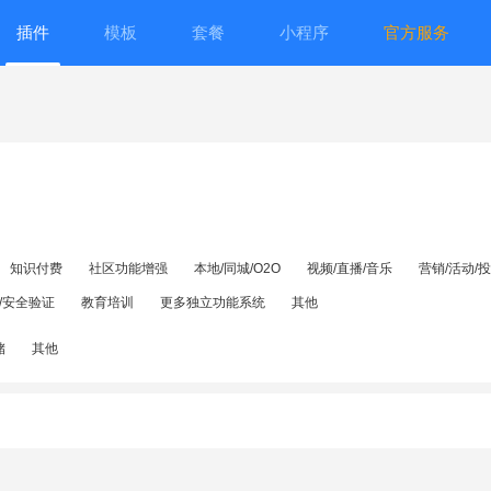
插件
模板
套餐
小程序
官方服务
知识付费
社区功能增强
本地/同城/O2O
视频/直播/音乐
营销/活动/
/安全验证
教育培训
更多独立功能系统
其他
储
其他