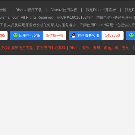
流社区
|
Discuz!程序下载
|
Discuz!使用教程
|
我是Discuz!开发者
|
我是Di
Dismall.com
All Rights Reserved.
皖ICP备16010102号-4
增值电信业务经营许可证：皖
工作人员及应用开发者发起任何形式的服务请求，严禁使用Discuz!应用中心提供的
365
应用中心客服
微信扫一扫
有偿服务客服
1453650
授权恢复等使用问题，联系应用中心客服
|
Discuz! 安装、升级、问题排查、定制