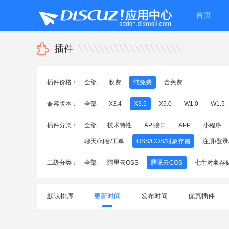
首页
插件
插件价格：
全部
收费
纯免费
含免费
兼容版本：
全部
X3.4
X3.5
X5.0
W1.0
W1.5
插件分类：
全部
技术特性
API接口
APP
小程序
聊天/问卷/工单
OSS/COS/对象存储
注册/登录
二级分类：
全部
阿里云OSS
腾讯云COS
七牛对象存
默认排序
更新时间
发布时间
优惠插件