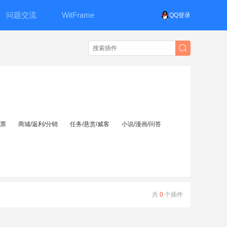
问题交流
WitFrame
QQ登录
投票
商城/返利/分销
任务/悬赏/威客
小说/漫画/问答
共
0
个插件