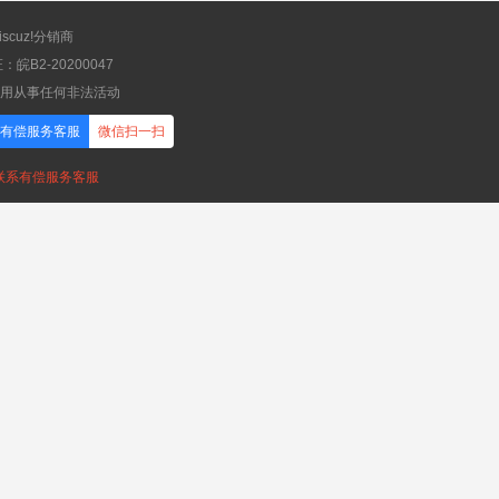
scuz!分销商
B2-20200047
应用从事任何非法活动
有偿服务客服
微信扫一扫
，联系有偿服务客服