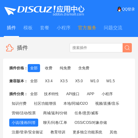
QQ登录
插件
模板
套餐
小程序
官方服务
问题交流
WitFrame
插件
插件价格：
全部
收费
纯免费
含免费
兼容版本：
全部
X3.4
X3.5
X5.0
W1.0
W1.5
插件分类：
全部
技术特性
API接口
APP
小程序
知识付费
社区功能增强
本地/同城/O2O
视频/直播/音乐
营销/活动/投票
商城/返利/分销
任务/悬赏/威客
小说/漫画/问答
聊天/问卷/工单
OSS/COS/对象存储
注册/登录/安全验证
教育培训
更多独立功能系统
其他