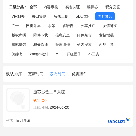
二级分类：
全部
内容审核
实名认证
编辑器
积分充值
VIP相关
每日签到
头像上传
SEO优化
内容聚合
广告
网页采集
水印
多语言
分享推广
友情链接
版权声明
附件下载
信息安全
邮件短信
发帖增强
看帖增强
积分流通
管理增强
站内搜索
APP引导
伪静态
Widget微件
AI
群组圈子
小工具
默认排序
更新时间
发布时间
优惠插件
游芯沙盒工单系统
¥78.00
上线时间:
2024-01-20
作者:
日月星辰