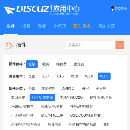
QQ登录
插件
模板
套餐
小程序
官方服务
问题交流
WitFrame
插件
插件价格：
全部
收费
纯免费
含免费
兼容版本：
全部
X3.4
X3.5
X5.0
W1.0
W1.5
插件分类：
全部
技术特性
API接口
APP
小程序
知识付费
社区功能增强
本地/同城/O2O
视频/直播/音乐
营销/活动/投票
商城/返利/分销
任务/悬赏/威客
小说/漫画/问答
聊天/问卷/工单
OSS/COS/对象存储
注册/登录/安全验证
教育培训
更多独立功能系统
其他