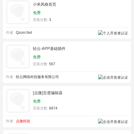
小米风格首页
免费
安装次数:
3
作者:
Qzom.Net
轻云-APP基础插件
免费
安装次数:
567
作者:
轻云网络科技服务有限公司
[点微]百度编辑器
免费
安装次数:
6874
作者:
点微科技