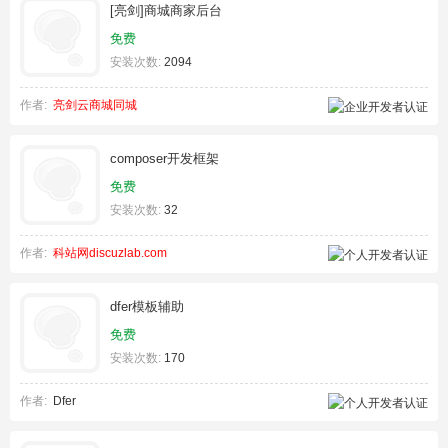
[亮剑]商城商家后台
免费
安装次数:
2094
作者:
亮剑云商城同城
composer开发框架
免费
安装次数:
32
作者:
科站网discuzlab.com
dfer模板辅助
免费
安装次数:
170
作者:
Dfer