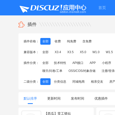
首页
插件
插件价格：
全部
收费
纯免费
含免费
兼容版本：
全部
X3.4
X3.5
X5.0
W1.0
W1.5
插件分类：
全部
技术特性
API接口
APP
小程序
聊天/问卷/工单
OSS/COS/对象存储
注册/登录
二级分类：
全部
分类信息
同城电商
相亲交友
房
默认排序
更新时间
发布时间
优惠插件
【西瓜】零工驿站