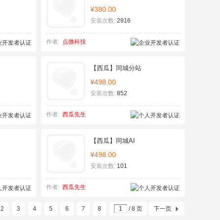
¥380.00
安装次数:
2916
作者:
点微科技
【西瓜】同城分站
¥498.00
安装次数:
852
作者:
西瓜先生
【西瓜】同城AI
¥498.00
安装次数:
101
作者:
西瓜先生
2
3
4
5
6
7
8
/ 8 页
下一页