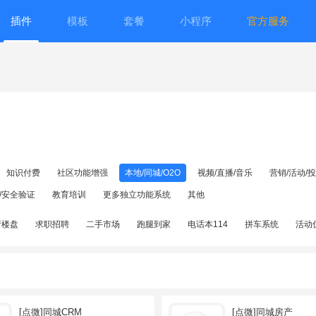
插件
模板
套餐
小程序
官方服务
知识付费
社区功能增强
本地/同城/O2O
视频/直播/音乐
营销/活动/
/安全验证
教育培训
更多独立功能系统
其他
产楼盘
求职招聘
二手市场
跑腿到家
电话本114
拼车系统
活动
[点微]同城CRM
[点微]同城房产