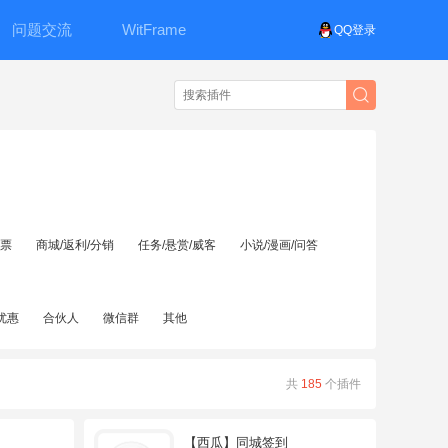
问题交流
WitFrame
QQ登录
投票
商城/返利/分销
任务/悬赏/威客
小说/漫画/问答
优惠
合伙人
微信群
其他
共
185
个插件
【西瓜】同城签到